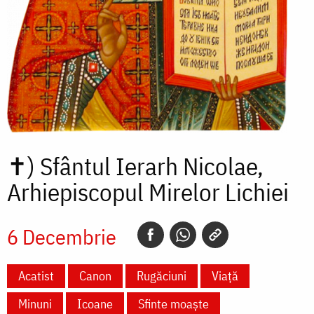
✝)
Sfântul Ierarh Nicolae,
Arhiepiscopul Mirelor Lichiei
6 Decembrie
Acatist
Canon
Rugăciuni
Viață
Minuni
Icoane
Sfinte moaște