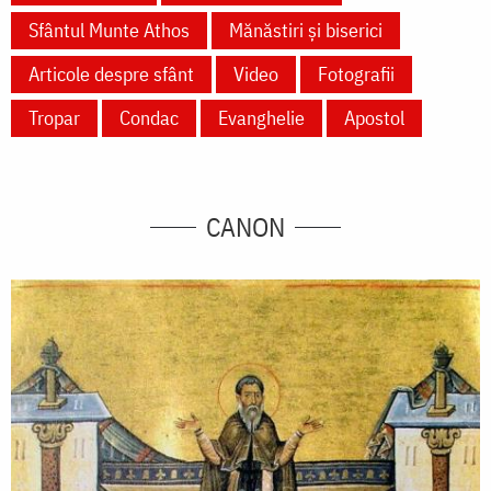
Sfântul Munte Athos
Mănăstiri și biserici
Articole despre sfânt
Video
Fotografii
Tropar
Condac
Evanghelie
Apostol
CANON