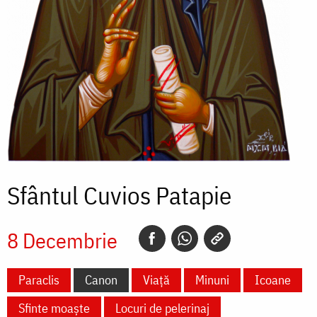
Sfântul Cuvios Patapie
8 Decembrie
Paraclis
Canon
Viață
Minuni
Icoane
Sfinte moaște
Locuri de pelerinaj