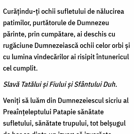
Curăţindu-ţi ochii sufletului de nălucirea
patimilor, purtătorule de Dumnezeu
părinte, prin cumpătare, ai deschis cu
rugăciune Dumnezeiască ochii celor orbi şi
cu lumina vinde­cărilor ai risipit întunericul
cel cumplit.
Slavă Tatălui şi Fiului şi Sfântului Duh.
Veniţi să luăm din Dumneze­iescul sicriu al
Preaînţeleptului Patapie sănătate
sufletului, să­nătate trupului, tot belşugul