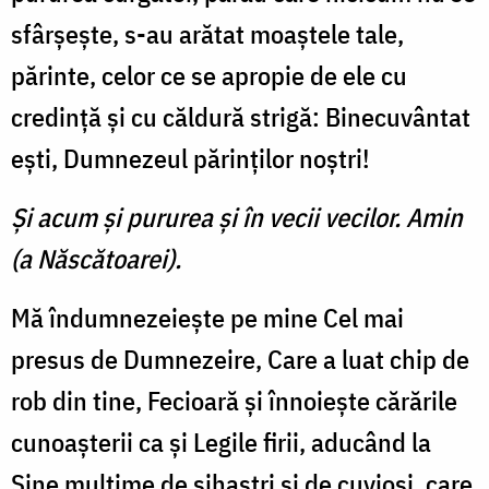
sfârşeşte, s-au arătat moaştele tale,
părinte, celor ce se apropie de ele cu
credinţă şi cu căldură strigă: Binecuvântat
eşti, Dumnezeul părinţilor noştri!
Şi acum şi pururea şi în vecii vecilor. Amin
(a Născătoarei).
Mă îndumnezeieşte pe mine Cel mai
presus de Dumnezeire, Care a luat chip de
rob din tine, Fecioară şi înnoieşte cărările
cunoaşterii ca şi Legile firii, aducând la
Sine mulţime de sihaştri şi de cuvioşi, care