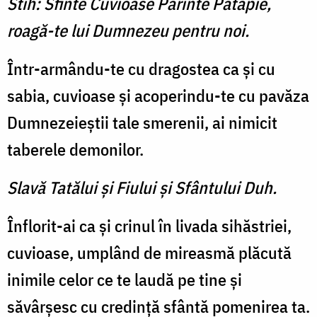
Stih: Sfinte Cuvioase Părinte Patapie,
roagă-te lui Dumnezeu pentru noi.
Într-armându-te cu dragostea ca şi cu
sabia, cuvioase şi acoperindu-te cu pavăza
Dumneze­ieştii tale smerenii, ai nimicit
taberele demonilor.
Slavă Tatălui şi Fiului şi Sfântului Duh.
Înflorit-ai ca şi crinul în livada sihăstriei,
cuvioase, umplând de mireasmă plăcută
inimile celor ce te laudă pe tine şi
săvârşesc cu credinţă sfântă pomenirea ta.