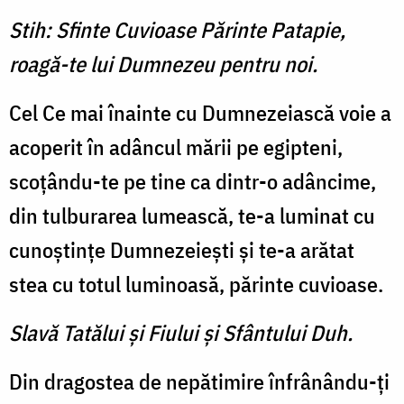
Stih: Sfinte Cuvioase Părinte Patapie,
roagă-te lui Dumnezeu pentru noi.
Cel Ce mai înainte cu Dum­nezeiască voie a
acoperit în adâncul mării pe egipteni,
scoţându-te pe tine ca dintr-o adâncime,
din tulburarea lumească, te-a luminat cu
cunoş­tinţe Dumnezeieşti şi te-a arătat
stea cu totul luminoasă, părinte cuvioase.
Slavă Tatălui şi Fiului şi Sfântului Duh.
Din dragostea de nepătimire înfrânându-ţi