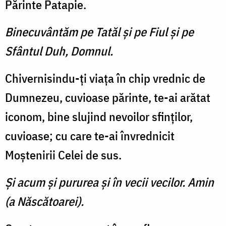
Părinte Patapie.
Binecuvântăm pe Tatăl şi pe Fiul şi pe
Sfântul Duh, Domnul.
Chivernisindu-ţi viaţa în chip vrednic de
Dumnezeu, cuvioase părinte, te-ai arătat
iconom, bine slujind nevoilor sfinţilor,
cuvioase; cu care te-ai învrednicit
Moştenirii Celei de sus.
Şi acum şi pururea şi în vecii vecilor. Amin
(a Născătoarei).