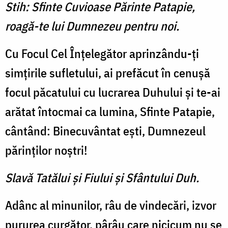
Stih: Sfinte Cuvioase Părinte Patapie,
roagă-te lui Dumnezeu pentru noi.
Cu Focul Cel Înţelegător aprinzându-ţi
simţirile sufletului, ai prefăcut în cenuşă
focul păcatului cu lucrarea Duhului şi te-ai
arătat întocmai ca lumina, Sfinte Patapie,
cântând: Binecuvântat eşti, Dumnezeul
părinţilor noştri!
Slavă Tatălui şi Fiului şi Sfântului Duh.
Adânc al minunilor, râu de vindecări, izvor
pururea curgător, pârâu care nicicum nu se