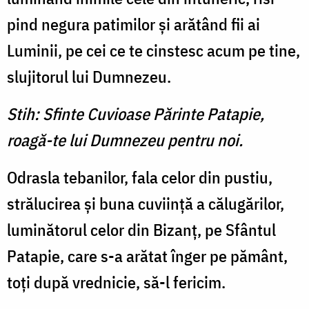
pind negura patimilor şi ară­tând fii ai
Luminii, pe cei ce te cinstesc acum pe tine,
slujitorul lui Dumnezeu.
Stih: Sfinte Cuvioase Părinte Patapie,
roagă-te lui Dumnezeu pentru noi.
Odrasla tebanilor, fala celor din pustiu,
strălucirea şi buna cuviinţă a călugărilor,
lumină­torul celor din Bizanţ, pe Sfântul
Patapie, care s-a arătat înger pe pământ,
toţi după vrednicie, să-l fericim.