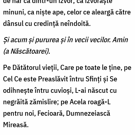
de har ca dintr-un izvor; că izvo­răşte
minuni, ca nişte ape, celor ce aleargă către
dânsul cu cre­dinţă neîndoită.
Şi acum şi pururea şi în vecii vecilor. Amin
(a Născătoarei).
Pe Dătătorul vieţii, Care pe toate le ţine, pe
Cel Ce este Preaslăvit întru Sfinţi şi Se
odih­neşte întru cuvioşi, L-ai născut cu
negrăită zămislire; pe Acela roagă-L
pentru noi, Fecioară, Dumnezeiască
Mireasă.