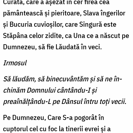
Curata, care a aşezat în cer firea cea
pământească şi pieritoare, Slava îngerilor
şi Bucuria cuvioşilor, care Singură este
Stăpâna celor zidite, ca Una ce a născut pe
Dumnezeu, să fie Lăudată în veci.
Irmosul
Să lăudăm, să binecuvântăm şi să ne în­
chinăm Domnului cântându-I şi
preaînălţându-L pe Dânsul întru toţi vecii.
Pe Dumnezeu, Care S-a pogorât în
cuptorul cel cu foc la tinerii evrei şi a