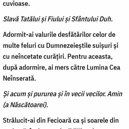
cuvioase.
Slavă Tatălui şi Fiului şi Sfântului Duh.
Adormit-ai valurile desfătă­rilor celor de
multe feluri cu Dumnezeieştile suişuri şi
cu ne­încetate curăţiri. Pentru aceasta,
după adormire, ai mers către Lumina Cea
Neînserată.
Şi acum şi pururea şi în vecii vecilor. Amin
(a Născătoarei).
Strălucit-ai din Fecioară ca şi soarele din