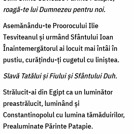
roagă-te lui Dumnezeu pentru noi.
Asemănându-te Proorocului Ilie
Tesviteanul şi urmând Sfântului Ioan
Înaintemergătorul ai locuit mai întâi în
pustiu, curăţindu-ţi cu­getul cu liniştea.
Slavă Tatălui şi Fiului şi Sfântului Duh.
Strălucit-ai din Egipt ca un luminător
preastrălucit, lumi­nând şi
Constantinopolul cu lu­mina tămăduirilor,
Prealumi­nate Părinte Patapie.