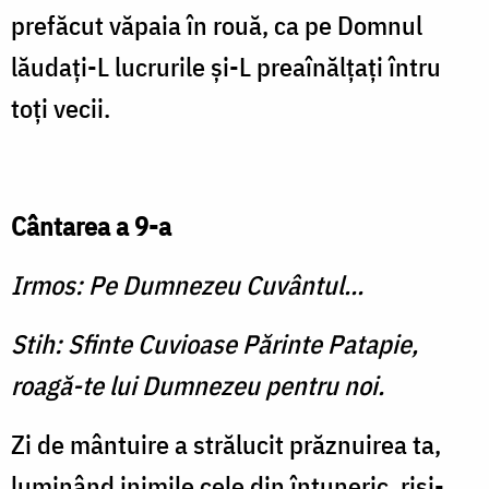
prefăcut văpaia în rouă, ca pe Domnul
lăudaţi-L lucrurile şi-L preaînălţaţi întru
toţi vecii.
Cântarea a 9-a
Irmos: Pe Dumnezeu Cuvântul...
Stih: Sfinte Cuvioase Părinte Patapie,
roagă-te lui Dumnezeu pentru noi.
Zi de mântuire a strălucit prăznuirea ta,
luminând inimile cele din întuneric, risi­