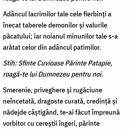
Adâncul lacrimilor tale cele fierbinţi a
înecat taberele demo­nilor şi valurile
păcatului; iar noianul minunilor tale s-a
ară­tat celor din adâncul patimilor.
Stih: Sfinte Cuvioase Părinte Patapie,
roagă-te lui Dumnezeu pentru noi.
Smerenie, priveghere şi rugă­ciune
neîncetată, dragoste cu­rată, credinţă şi
nădejde câşti­gând, te-ai făcut împreună
vorbitor cu cereştii îngeri, părinte