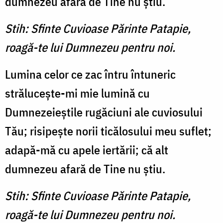
dumnezeu afară de Tine nu ştiu.
Stih: Sfinte Cuvioase Părinte Patapie,
roagă-te lui Dumnezeu pentru noi.
Lumina celor ce zac întru în­tuneric
străluceşte-mi mie lu­mină cu
Dumnezeieştile rugă­ciuni ale cuviosului
Tău; risi­peşte norii ticălosului meu su­flet;
adapă-mă cu apele iertă­rii; că alt
dumnezeu afară de Tine nu ştiu.
Stih: Sfinte Cuvioase Părinte Patapie,
roagă-te lui Dumnezeu pentru noi.