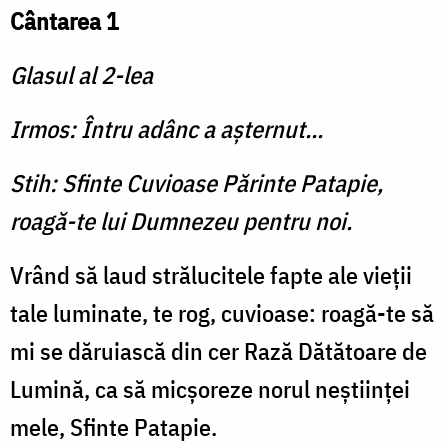
Cântarea 1
Glasul al 2-lea
Irmos: Întru adânc a aşternut...
Stih: Sfinte Cuvioase Părinte Patapie,
roagă-te lui Dumnezeu pentru noi.
Vrând să laud strălucitele fapte ale vieţii
tale lumi­nate, te rog, cuvioase: roagă-te să
mi se dăruiască din cer Rază Dătătoare de
Lumină, ca să micşoreze norul neştiinţei
mele, Sfinte Patapie.