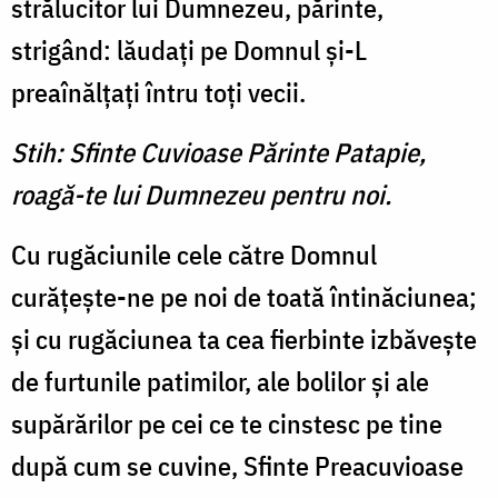
stră­lucitor lui Dumnezeu, părinte,
strigând: lăudaţi pe Domnul şi-L
preaînălţaţi întru toţi vecii.
Stih: Sfinte Cuvioase Părinte Patapie,
roagă-te lui Dumnezeu pentru noi.
Cu rugăciunile cele către Domnul
curăţeşte-ne pe noi de toată întinăciunea;
şi cu rugă­ciunea ta cea fierbinte izbă­veşte
de furtunile patimilor, ale bolilor şi ale
supărărilor pe cei ce te cinstesc pe tine
după cum se cuvine, Sfinte Preacuvioase