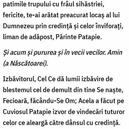
patimile trupului cu frâul sihăstriei,
fericite, te-ai arătat preacurat locaş al lui
Dumnezeu prin credinţă şi ce­lor înviforaţi,
liman de adăpost, Părinte Patapie.
Şi acum şi pururea şi în vecii vecilor. Amin
(a Născătoarei).
Izbăvitorul, Cel Ce dă lumii izbăvire de
blestemul cel de de­mult din tine Se naşte,
Fecioară, făcându-Se Om; Acela a făcut pe
Cuviosul Patapie izvor de vin­decări tuturor
celor ce aleargă către dânsul cu credinţă.