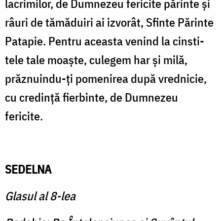
lacrimilor, de Dum­nezeu fericite părinte şi
râuri de tămăduiri ai izvorât, Sfinte Părinte
Patapie. Pentru aceasta venind la cinsti­
tele tale moaşte, culegem har şi milă,
prăznuindu-ţi pomenirea după vrednicie,
cu credinţă fierbinte, de Dumnezeu
fericite.
SEDELNA
Glasul al 8-lea