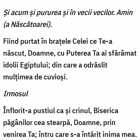
Şi acum şi pururea şi în vecii vecilor. Amin
(a Născătoarei).
Fiind purtat în braţele Celei ce Te-a
născut, Doamne, cu Puterea Ta ai sfărâmat
idolii Egiptului; din care a odrăslit
mulţimea de cuvioşi.
Irmosul
Înflorit-a pustiul ca şi cri­nul, Biserica
păgânilor cea stearpă, Doamne, prin
venirea Ta; întru care s-a întărit inima mea.