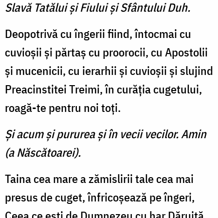
Slavă Tatălui şi Fiului şi Sfântului Duh.
Deopotrivă cu îngerii fiind, întocmai cu
cuvioşii şi părtaş cu proorocii, cu Apostolii
şi mu­cenicii, cu ierarhii şi cuvioşii şi slujind
Preacinstitei Treimi, în cu­răţia cugetului,
roagă-te pentru noi toţi.
Şi acum şi pururea şi în vecii vecilor. Amin
(a Născătoarei).
Taina cea mare a zămislirii tale cea mai
presus de cuget, înfricoşează pe îngeri,
Ceea ce eşti de Dumnezeu cu har Dă­ruită,