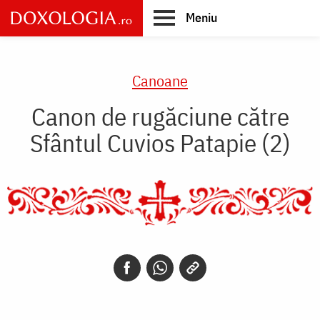
Skip
Meniu
to
main
Main
content
navigation
Canoane
Canon de rugăciune către
Sfântul Cuvios Patapie (2)