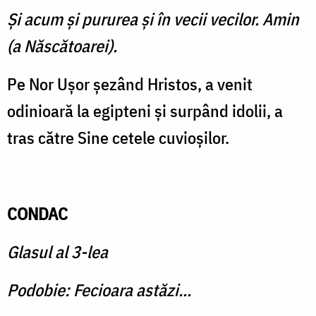
Şi acum şi pururea şi în vecii vecilor. Amin
(a Născătoarei).
Pe Nor Uşor şezând Hristos, a venit
odinioară la egipteni şi surpând idolii, a
tras către Sine cetele cuvioşilor.
CONDAC
Glasul al 3-lea
Podobie: Fecioara astăzi...