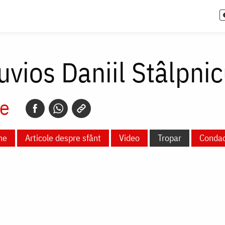
uvios Daniil Stâlpnic
e
ne
Articole despre sfânt
Video
Tropar
Conda