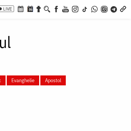
LIVE
06
ul
c
Evanghelie
Apostol