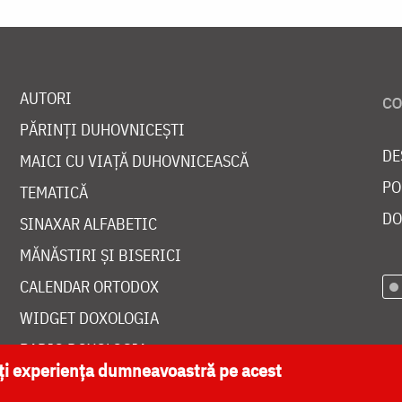
AUTORI
PĂRINȚI DUHOVNICEȘTI
DE
MAICI CU VIAȚĂ DUHOVNICEASCĂ
PO
TEMATICĂ
DO
SINAXAR ALFABETIC
MĂNĂSTIRI ȘI BISERICI
CALENDAR ORTODOX
WIDGET DOXOLOGIA
RADIO DOXOLOGIA
ăți experiența dumneavoastră pe acest