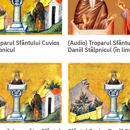
oparul Sfântului Cuvios
(Audio) Troparul Sfântu
pnicul
Daniil Stâlpnicul (în li