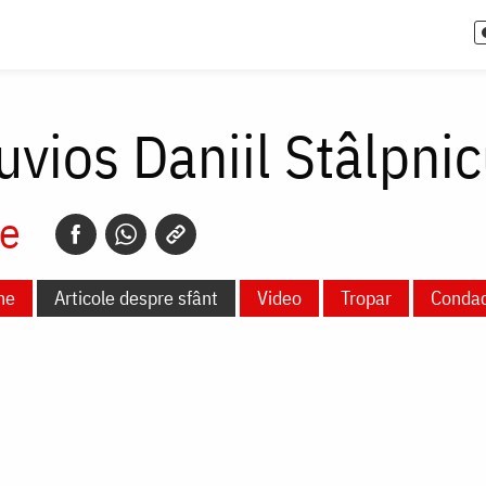
uvios Daniil Stâlpnic
e
ne
Articole despre sfânt
Video
Tropar
Conda