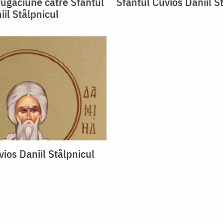
ugăciune către Sfântul
Sfântul Cuvios Daniil S
il Stâlpnicul
ios Daniil Stâlpnicul