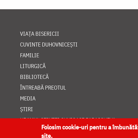
VIAȚA BISERICII
CUVINTE DUHOVNICEȘTI
FAMILIE
LITURGICĂ
BIBLIOTECĂ
ÎNTREABĂ PREOTUL
MEDIA
ȘTIRI
HRAMUL SFINTEI CUVIOASE PARASCHEVA
Folosim cookie-uri pentru a îmbunăt
site.