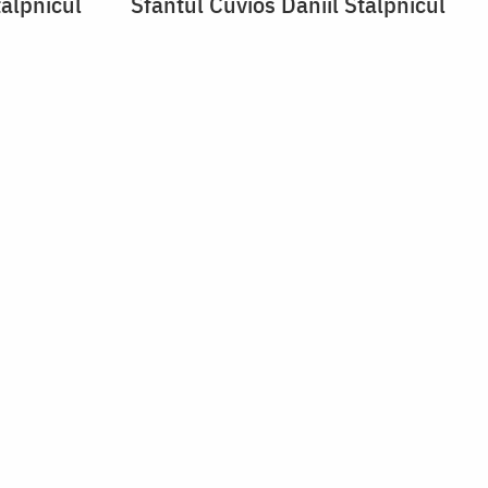
tâlpnicul
Sfântul Cuvios Daniil Stâlpnicul