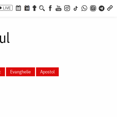
LIVE
08
ul
c
Evanghelie
Apostol