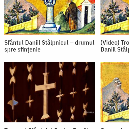
Sfântul Daniil Stâlpnicul ‒ drumul
(Video) Tr
spre sfințenie
Daniil Stâl