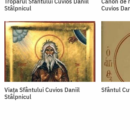
Troparul Sfântului Cuvios Daniil
Canon de r
Stâlpnicul
Cuvios Dani
Viața Sfântului Cuvios Daniil
Sfântul Cuv
Stâlpnicul