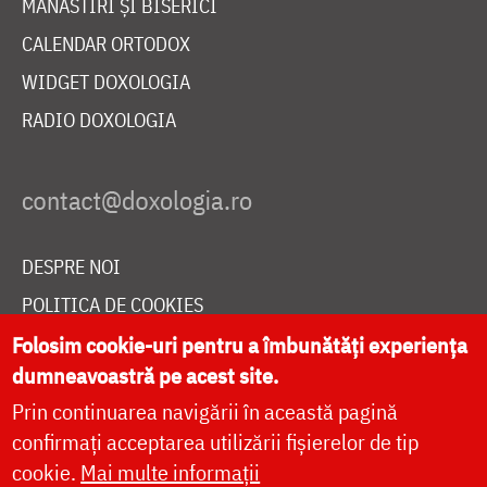
MĂNĂSTIRI ȘI BISERICI
CALENDAR ORTODOX
WIDGET DOXOLOGIA
RADIO DOXOLOGIA
DESPRE NOI
POLITICA DE COOKIES
DONEAZĂ ONLINE PENTRU CATEDRALA NAȚIONALĂ
Folosim cookie-uri pentru a îmbunătăți experiența
dumneavoastră pe acest site.
Prin continuarea navigării în această pagină
LIVE
confirmați acceptarea utilizării fișierelor de tip
cookie.
Mai multe informații