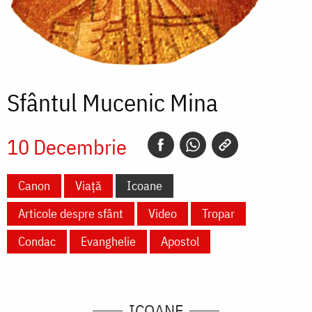
Sfântul Mucenic Mina
10 Decembrie
Canon
Viață
Icoane
Articole despre sfânt
Video
Tropar
Condac
Evanghelie
Apostol
ICOANE