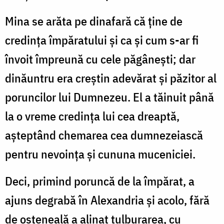
Mina se arăta pe dinafară că ține de
credința împăratului și ca și cum s-ar fi
învoit împreună cu cele păgânești; dar
dinăuntru era creștin adevărat și păzitor al
poruncilor lui Dumnezeu. El a tăinuit până
la o vreme credința lui cea dreaptă,
așteptând chemarea cea dumnezeiască
pentru nevoința și cununa muceniciei.
Deci, primind poruncă de la împărat, a
ajuns degrabă în Alexandria și acolo, fără
de osteneală a alinat tulburarea, cu