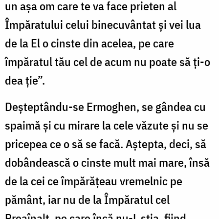
un așa om care te va face prieten al
Împăratului celui binecuvântat și vei lua
de la El o cinste din acelea, pe care
împăratul tău cel de acum nu poate să ți-o
dea ție”.
Deșteptându-se Ermoghen, se gândea cu
spaimă și cu mirare la cele văzute și nu se
pricepea ce o să se facă. Aștepta, deci, să
dobândească o cinste mult mai mare, însă
de la cei ce împărățeau vremelnic pe
pământ, iar nu de la Împăratul cel
Preaînalt, pe care încă nu-L știa, fiind