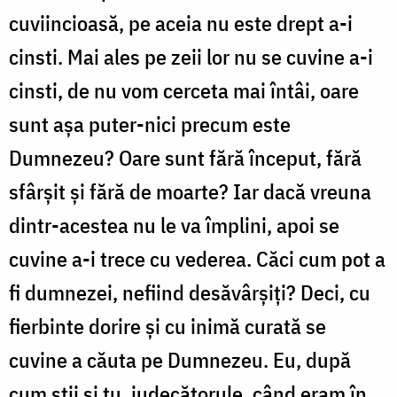
cuviincioasă, pe aceia nu este drept a-i
cinsti. Mai ales pe zeii lor nu se cuvine a-i
cinsti, de nu vom cerceta mai întâi, oare
sunt așa puter-nici precum este
Dumnezeu? Oare sunt fără început, fără
sfârșit și fără de moarte? Iar dacă vreuna
dintr-acestea nu le va împlini, apoi se
cuvine a-i trece cu vederea. Căci cum pot a
fi dumnezei, nefiind desăvârșiți? Deci, cu
fierbinte dorire și cu inimă curată se
cuvine a căuta pe Dumnezeu. Eu, după
cum știi și tu, judecătorule, când eram în