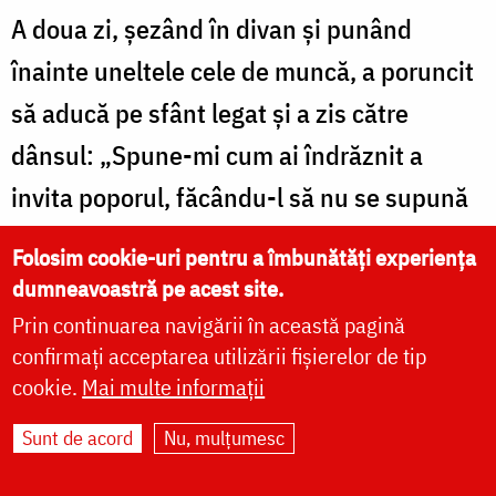
A doua zi, șezând în divan și punând
înainte uneltele cele de muncă, a poruncit
să aducă pe sfânt legat și a zis către
dânsul: „Spune-mi cum ai îndrăznit a
invita poporul, făcându-l să nu se supună
împăratului, ci mai vârtos să hulească pe
Folosim cookie-uri pentru a îmbunătăți experiența
zei fără de rușine și cum ai făcut a asculta
dumneavoastră pe acest site.
limba ta cea mincinoasă și a primi credința
Prin continuarea navigării în această pagină
confirmați acceptarea utilizării fișierelor de tip
creștină?”. Iar sfântul a zis: „Nu eu am
cookie.
Mai multe informații
îndemnat poporul să nu se supună
Sunt de acord
Nu, mulțumesc
poruncii împăratului, ci râvna lui
Dumnezeu. Căci creștinii râvnesc după