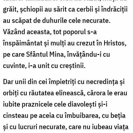
grăit, șchiopii au sărit ca cerbii și îndrăciții
au scăpat de duhurile cele necurate.
Văzând aceasta, tot poporul s-a
înspăimântat și mulți au crezut în Hristos,
pe care Sfântul Mina, învățându-i cu
cuvinte, i-a unit cu creștinii.
Dar unii din cei împietriți cu necredința și
orbiți cu răutatea elinească, cărora le erau
iubite praznicele cele diavolești și-i
cinsteau pe aceia cu îmbuibarea, cu beția
și cu lucruri necurate, care nu iubeau viața