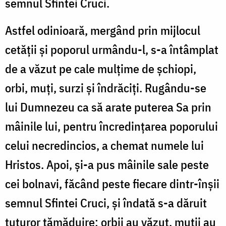
semnul Sfintei Cruci.
Astfel odinioară, mergând prin mijlocul
cetății și poporul urmându-l, s-a întâmplat
de a văzut pe cale mulțime de șchiopi,
orbi, muți, surzi și îndrăciți. Rugându-se
lui Dumnezeu ca să arate puterea Sa prin
mâinile lui, pentru încredințarea poporului
celui necredincios, a chemat numele lui
Hristos. Apoi, și-a pus mâinile sale peste
cei bolnavi, făcând peste fiecare dintr-înșii
semnul Sfintei Cruci, și îndată s-a dăruit
tuturor tămăduire: orbii au văzut, muții au