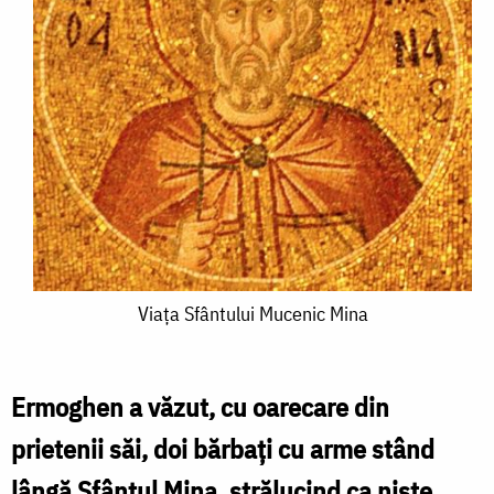
Viața
Viața Sfântului Mucenic Mina
Sfântului
Mucenic
Ermoghen a văzut, cu oarecare din
Mina
prietenii săi, doi bărbați cu arme stând
lângă Sfântul Mina, strălucind ca niște