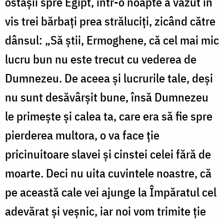
ostașii spre Egipt, într-o noapte a văzut în
vis trei bărbați prea străluciți, zicând către
dânsul: „Să știi, Ermoghene, că cel mai mic
lucru bun nu este trecut cu vederea de
Dumnezeu. De aceea și lucrurile tale, deși
nu sunt desăvârșit bune, însă Dumnezeu
le primește și calea ta, care era să fie spre
pierderea multora, o va face ție
pricinuitoare slavei și cinstei celei fără de
moarte. Deci nu uita cuvintele noastre, că
pe această cale vei ajunge la Împăratul cel
adevărat și veșnic, iar noi vom trimite ție