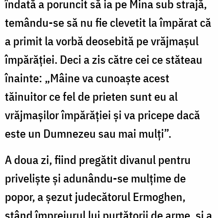
îndată a poruncit să ia pe Mina sub strajă,
temându-se să nu fie clevetit la împărat că
a primit la vorbă deosebită pe vrăjmașul
împărăției. Deci a zis către cei ce stăteau
înainte: „Mâine va cunoaște acest
tăinuitor ce fel de prieten sunt eu al
vrăjmașilor împărăției și va pricepe dacă
este un Dumnezeu sau mai mulți”.
A doua zi, fiind pregătit divanul pentru
priveliște și adunându-se mulțime de
popor, a șezut judecătorul Ermoghen,
stând împrejurul lui purtătorii de arme, și a