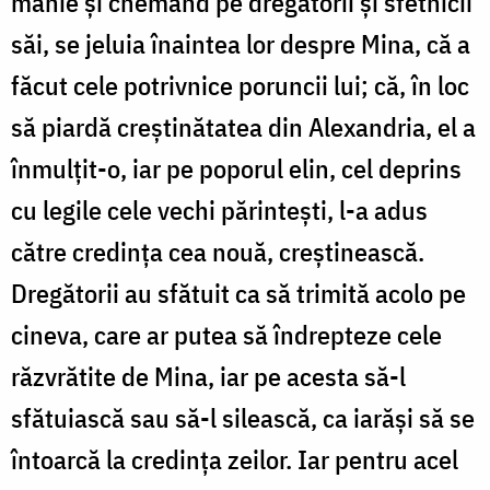
mânie și chemând pe dregătorii și sfetnicii
săi, se jeluia înaintea lor despre Mina, că a
făcut cele potrivnice poruncii lui; că, în loc
să piardă creștinătatea din Alexandria, el a
înmulțit-o, iar pe poporul elin, cel deprins
cu legile cele vechi părintești, l-a adus
către credința cea nouă, creștinească.
Dregătorii au sfătuit ca să trimită acolo pe
cineva, care ar putea să îndrepteze cele
răzvrătite de Mina, iar pe acesta să-l
sfătuiască sau să-l silească, ca iarăși să se
întoarcă la credința zeilor. Iar pentru acel