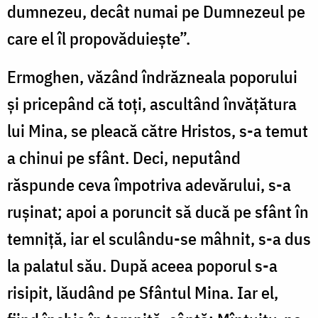
dumnezeu, decât numai pe Dumnezeul pe
care el îl propovăduiește”.
Ermoghen, văzând îndrăzneala poporului
și pricepând că toți, ascultând învățătura
lui Mina, se pleacă către Hristos, s-a temut
a chinui pe sfânt. Deci, neputând
răspunde ceva împotriva adevărului, s-a
rușinat; apoi a poruncit să ducă pe sfânt în
temniță, iar el sculându-se mâhnit, s-a dus
la palatul său. După aceea poporul s-a
risipit, lăudând pe Sfântul Mina. Iar el,