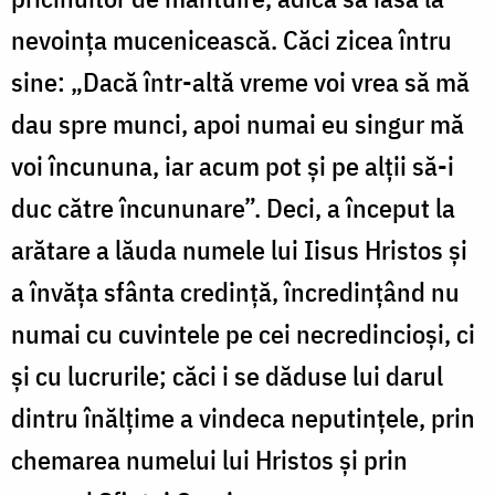
nevoința mucenicească. Căci zicea întru
sine: „Dacă într-altă vreme voi vrea să mă
dau spre munci, apoi numai eu singur mă
voi încununa, iar acum pot și pe alții să-i
duc către încununare”. Deci, a început la
arătare a lăuda numele lui Iisus Hristos și
a învăța sfânta credință, încredințând nu
numai cu cuvintele pe cei necredincioși, ci
și cu lucrurile; căci i se dăduse lui darul
dintru înălțime a vindeca neputințele, prin
chemarea numelui lui Hristos și prin