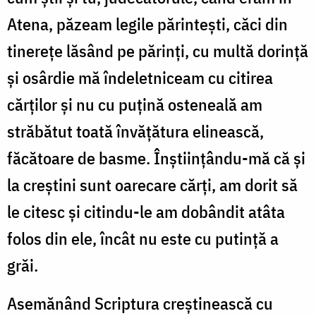
Atena, păzeam legile părintești, căci din
tinerețe lăsând pe părinți, cu multă dorință
și osârdie mă îndeletniceam cu citirea
cărților și nu cu puțină osteneală am
străbătut toată învățătura elinească,
făcătoare de basme. Înștiințându-mă că și
la creștini sunt oarecare cărți, am dorit să
le citesc și citindu-le am dobândit atâta
folos din ele, încât nu este cu putință a
grăi.
Asemănând Scriptura creștinească cu