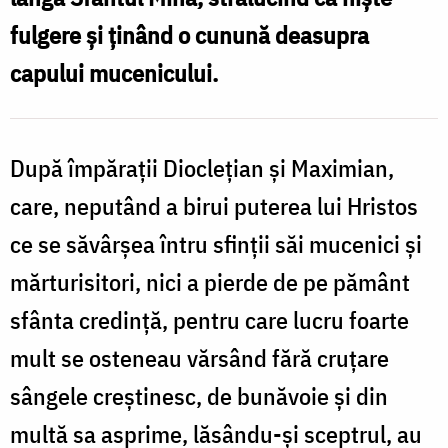
fulgere și ținând o cunună deasupra
capului mucenicului.
După împărații Dioclețian și Maximian,
care, neputând a birui puterea lui Hristos
ce se săvârșea întru sfinții săi mucenici și
mărturisitori, nici a pierde de pe pământ
sfânta credință, pentru care lucru foarte
mult se osteneau vărsând fără cruțare
sângele creștinesc, de bunăvoie și din
multă sa asprime, lăsându-și sceptrul, au