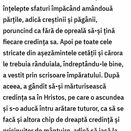
înțelepte sfaturi împăcând amândouă
părțile, adică creștinii și păgânii,
poruncind ca fără de opreală să-și țină
fiecare credința sa. Apoi pe toate cele
stricate din așezămintele cetății și cărora
le trebuia rânduiala, îndreptându-le bine,
a vestit prin scrisoare împăratului. După
aceea, a gândit să-și mărturisească
credința sa în Hristos, pe care o ascundea
și s-o aducă întru arătare tuturor, ca să se
facă și altora chip de dreaptă credință și
pricinuitor de mântuire, adică să iasă la