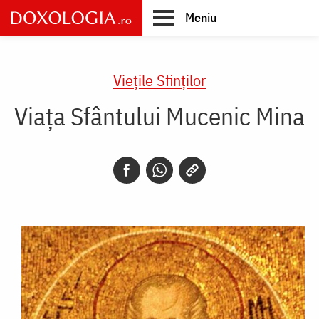
Skip
Meniu
to
main
Main
content
navigation
Vieţile Sfinţilor
Viața Sfântului Mucenic Mina