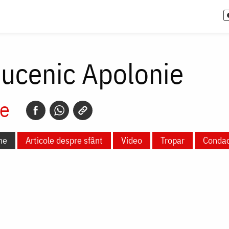
Mucenic Apolonie
e
ne
Articole despre sfânt
Video
Tropar
Conda