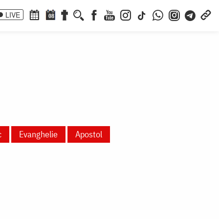
LIVE
08
c
Evanghelie
Apostol