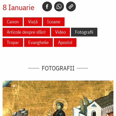
8 Ianuarie
Canon
Viață
Icoane
Articole despre sfânt
Video
Fotografii
Tropar
Evanghelie
Apostol
FOTOGRAFII