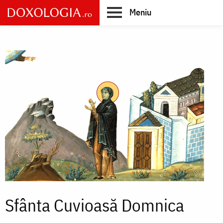
Skip
Meniu
to
main
Main
content
navigation
Sfânta Cuvioasă Domnica