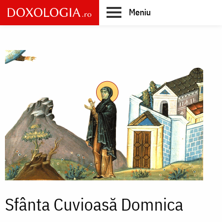
Skip
Meniu
to
main
Main
content
navigation
Sfânta Cuvioasă Domnica