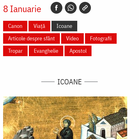
8 Ianuarie
Canon
Viață
Icoane
Articole despre sfânt
Video
Fotografii
Tropar
Evanghelie
Apostol
ICOANE