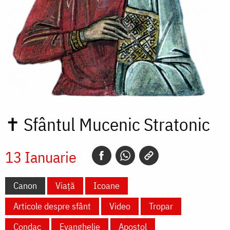
✝
Sfântul Mucenic Stratonic
13 Ianuarie
Canon
Viață
Icoane
Articole despre sfânt
Video
Tropar
Condac
Evanghelie
Apostol