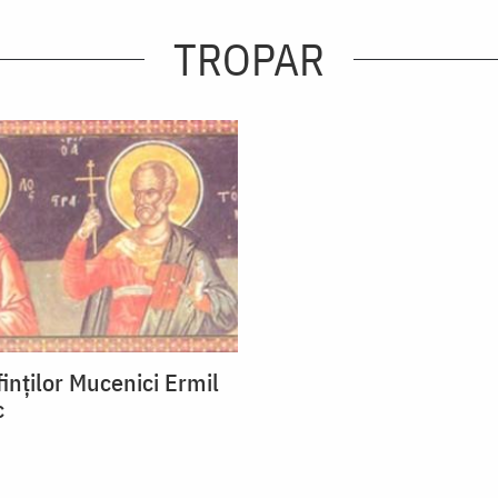
TROPAR
inţilor Mucenici Ermil
c