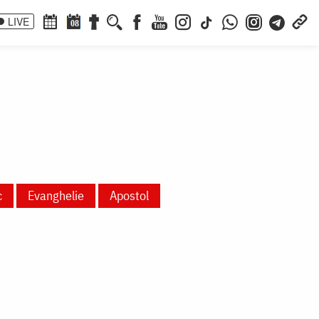
LIVE
08
c
Evanghelie
Apostol