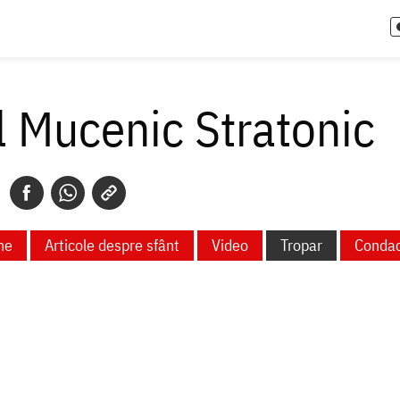
l Mucenic Stratonic
ne
Articole despre sfânt
Video
Tropar
Conda