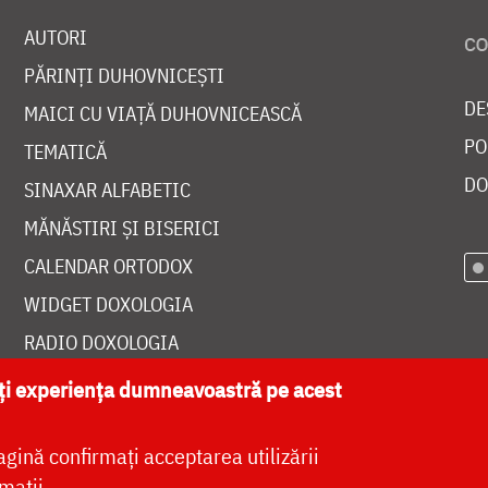
AUTORI
PĂRINȚI DUHOVNICEȘTI
DE
MAICI CU VIAȚĂ DUHOVNICEASCĂ
PO
TEMATICĂ
DO
SINAXAR ALFABETIC
MĂNĂSTIRI ȘI BISERICI
CALENDAR ORTODOX
WIDGET DOXOLOGIA
RADIO DOXOLOGIA
ăți experiența dumneavoastră pe acest
agină confirmați acceptarea utilizării
at de
DOXOLOGIA MEDIA
, Arhiepiscopia Iașilor | 
mații