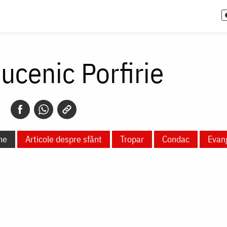
ucenic Porfirie
ne
Articole despre sfânt
Tropar
Condac
Evan