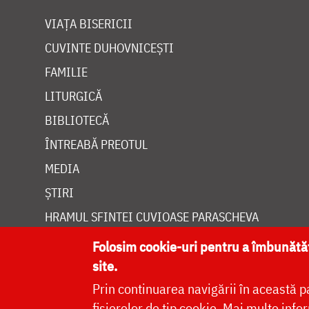
VIAȚA BISERICII
CUVINTE DUHOVNICEȘTI
FAMILIE
LITURGICĂ
BIBLIOTECĂ
ÎNTREABĂ PREOTUL
MEDIA
ȘTIRI
HRAMUL SFINTEI CUVIOASE PARASCHEVA
Folosim cookie-uri pentru a îmbunăt
site.
Prin continuarea navigării în această p
Site dezvolt
fișierelor de tip cookie.
Mai multe infor