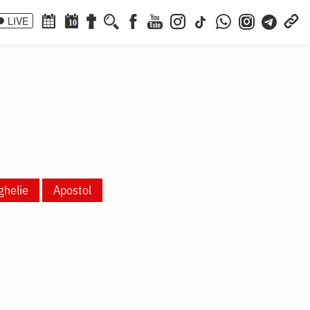
LIVE
10
ghelie
Apostol