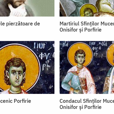
le pierzătoare de
Martiriul Sfinților Muce
Onisifor și Porfirie
cenic Porfirie
Condacul Sfinţilor Muce
Onisifor şi Porfirie