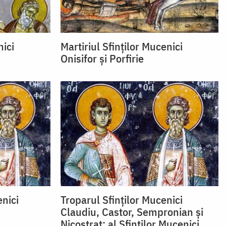
nici
Martiriul Sfinților Mucenici
Onisifor și Porfirie
nici
Troparul Sfinţilor Mucenici
Claudiu, Castor, Sempronian şi
Nicostrat; al Sfinţilor Mucenici