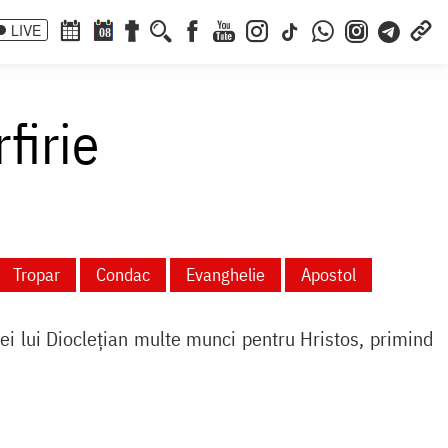
LIVE
08
firie
Tropar
Condac
Evanghelie
Apostol
ei lui Diocleţian multe munci pentru Hristos, primind