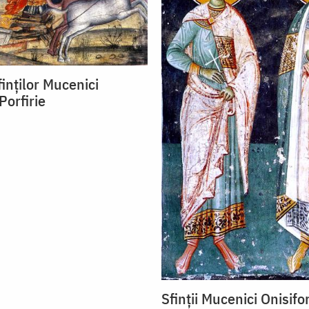
finților Mucenici
Porfirie
Sfinții Mucenici Onisifor