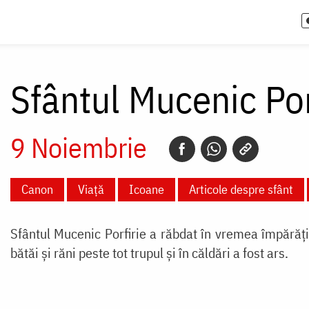
Sfântul Mucenic Por
9 Noiembrie
Canon
Viață
Icoane
Articole despre sfânt
Sfântul Mucenic Porfirie a răbdat în vremea împărăţi
bătăi şi răni peste tot trupul şi în căldări a fost ars.