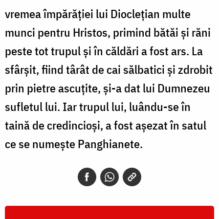
Porfirie
vremea împărăţiei lui Diocleţian multe
munci pentru Hristos, primind bătăi şi răni
peste tot trupul şi în căldări a fost ars. La
sfârşit, fiind târât de cai sălbatici şi zdrobit
prin pietre ascuţite, şi-a dat lui Dumnezeu
sufletul lui. Iar trupul lui, luându-se în
taină de credincioşi, a fost aşezat în satul
ce se numeşte Panghianete.