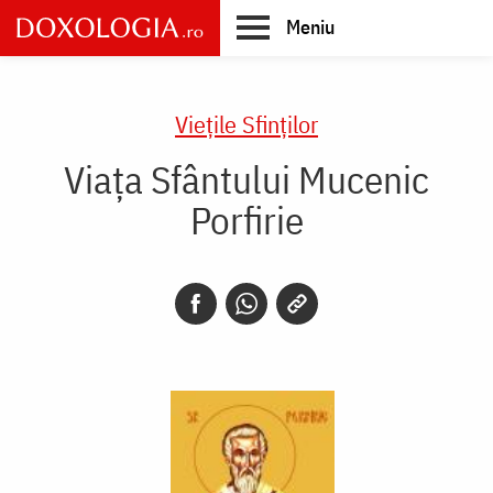
Skip
Meniu
to
main
Main
content
navigation
Vieţile Sfinţilor
Viaţa Sfântului Mucenic
Porfirie