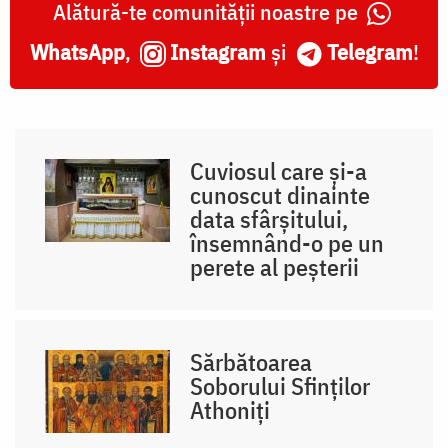
Alătură-te comunității noastre pe
WhatsApp
,
Instagram
și
Telegram
!
Cuviosul care și-a
cunoscut dinainte
data sfârșitului,
însemnând-o pe un
perete al peșterii
Sărbătoarea
Soborului Sfinților
Athoniți