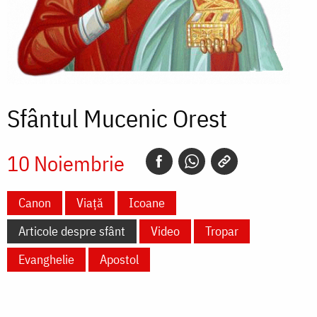
Sfântul Mucenic Orest
10 Noiembrie
Canon
Viață
Icoane
Articole despre sfânt
Video
Tropar
Evanghelie
Apostol