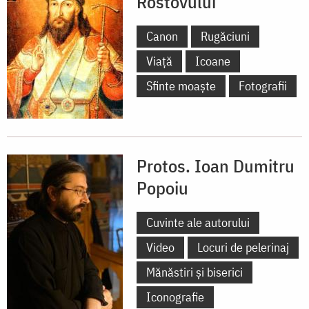
Rostovului
Canon
Rugăciuni
Viață
Icoane
Sfinte moaște
Fotografii
Protos. Ioan Dumitru
Popoiu
Cuvinte ale autorului
Video
Locuri de pelerinaj
Mănăstiri și biserici
Iconografie