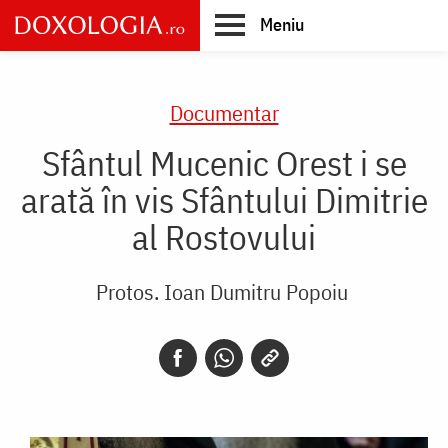
Skip
Meniu
to
main
Main
content
navigation
Documentar
Sfântul Mucenic Orest i se
arată în vis Sfântului Dimitrie
al Rostovului
Protos. Ioan Dumitru Popoiu