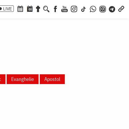
LIVE
08
c
Evanghelie
Apostol