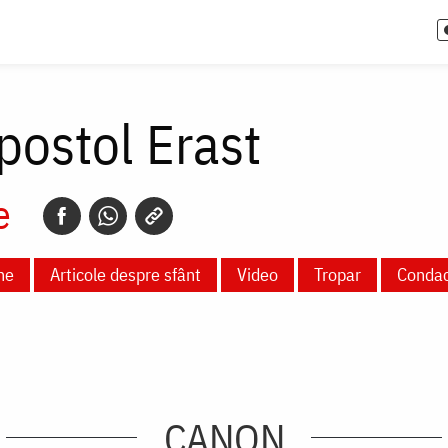
postol Erast
e
ne
Articole despre sfânt
Video
Tropar
Conda
CANON