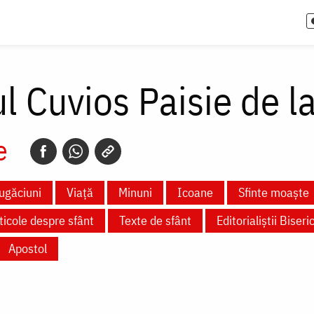
ul Cuvios Paisie de 
e
ugăciuni
Viață
Minuni
Icoane
Sfinte moaște
ticole despre sfânt
Texte de sfânt
Editorialiștii Biseric
Apostol