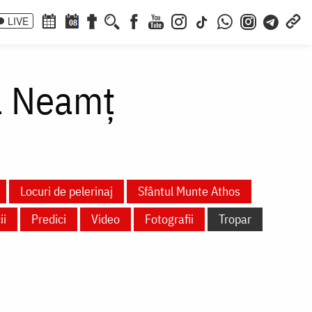
LIVE
08
la Neamț
Locuri de pelerinaj
Sfântul Munte Athos
ii
Predici
Video
Fotografii
Tropar