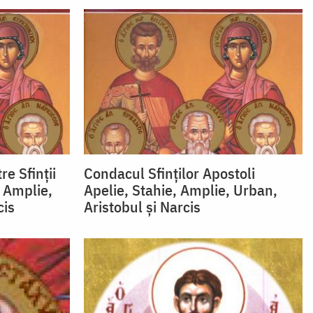
e Sfinţii
Condacul Sfinţilor Apostoli
, Amplie,
Apelie, Stahie, Amplie, Urban,
cis
Aristobul şi Narcis