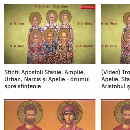
Sfinții Apostoli Stahie, Amplie,
(Video) Tro
Urban, Narcis și Apelie - drumul
Apelie, St
spre sfințenie
Aristobul ș