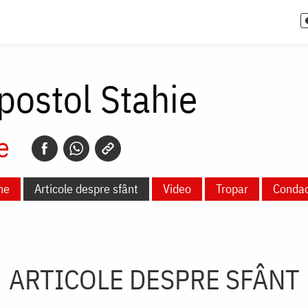
postol Stahie
e
ne
Articole despre sfânt
Video
Tropar
Conda
ARTICOLE DESPRE SFÂNT