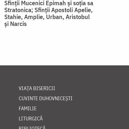
Sfinții Mucenici Epimah și soția sa
Stratonica; Sfinții Apostoli Apelie,
Stahie, Amplie, Urban, Aristobul
și Narcis
VIAȚA BISERICII
CUVINTE DUHOVNICEȘTI
FAMILIE
LITURGICĂ
BIBLIOTECĂ