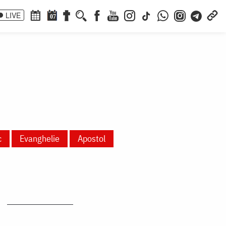
LIVE
07
c
Evanghelie
Apostol