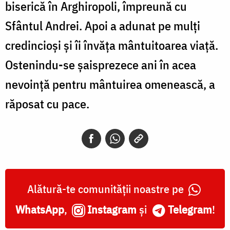
biserică în Arghiropoli, împreună cu
Sfântul Andrei. Apoi a adunat pe mulţi
credincioşi şi îi învăţa mântuitoarea viaţă.
Ostenindu-se şaisprezece ani în acea
nevoinţă pentru mântuirea omenească, a
răposat cu pace.
Alătură-te comunității noastre pe
WhatsApp
,
Instagram
și
Telegram
!