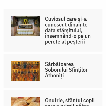
Cuviosul care și-a
cunoscut dinainte
data sfârșitului,
însemnând-o pe un
perete al peșterii
Sărbătoarea
Soborului Sfinților
Athoniți
Onufrie, sfântul copil
care a primit pâine