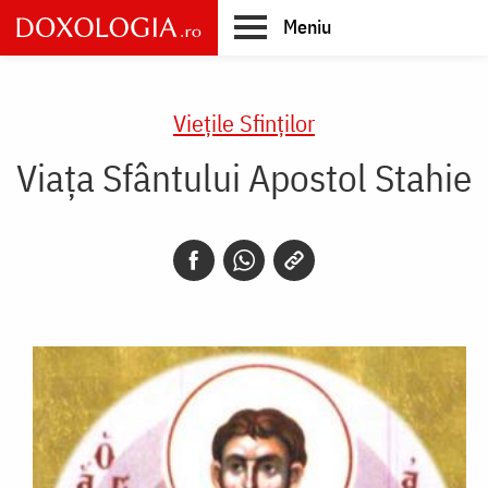
Skip
Meniu
to
main
Main
content
navigation
Vieţile Sfinţilor
Viaţa Sfântului Apostol Stahie