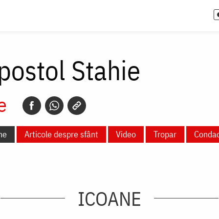
postol Stahie
e
ne
Articole despre sfânt
Video
Tropar
Conda
ICOANE