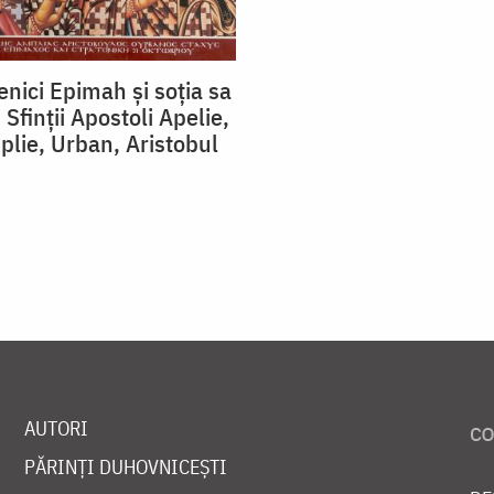
enici Epimah și soția sa
 Sfinții Apostoli Apelie,
plie, Urban, Aristobul
AUTORI
PĂRINȚI DUHOVNICEȘTI