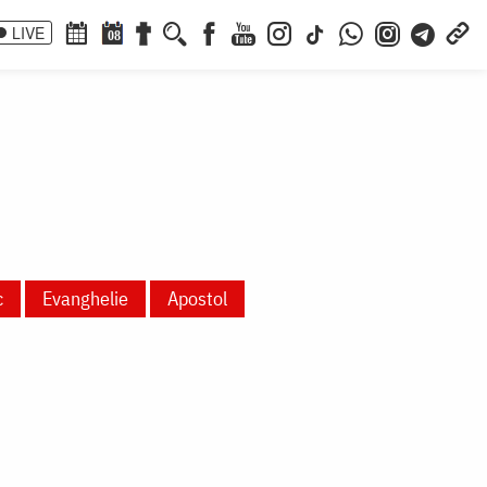
LIVE
08
c
Evanghelie
Apostol