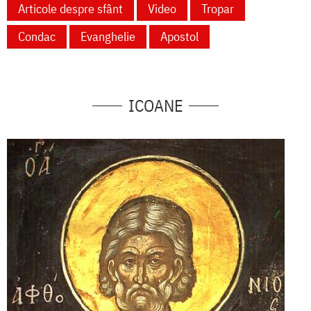
Articole despre sfânt
Video
Tropar
Condac
Evanghelie
Apostol
ICOANE