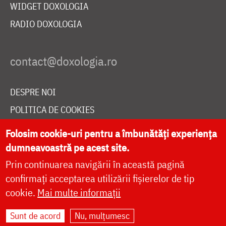
WIDGET DOXOLOGIA
RADIO DOXOLOGIA
DESPRE NOI
POLITICA DE COOKIES
DONEAZĂ ONLINE PENTRU CATEDRALA NAȚIONALĂ
Folosim cookie-uri pentru a îmbunătăți experiența
dumneavoastră pe acest site.
Prin continuarea navigării în această pagină
LIVE
confirmați acceptarea utilizării fișierelor de tip
cookie.
Mai multe informații
Site dezvoltat de
DOXOLOGIA MEDIA
,
Sunt de acord
Nu, mulțumesc