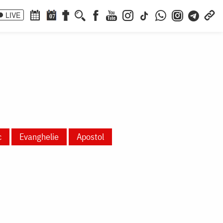
LIVE
07
c
Evanghelie
Apostol