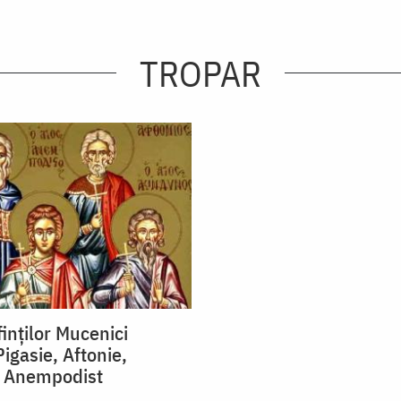
TROPAR
inţilor Mucenici
igasie, Aftonie,
şi Anempodist