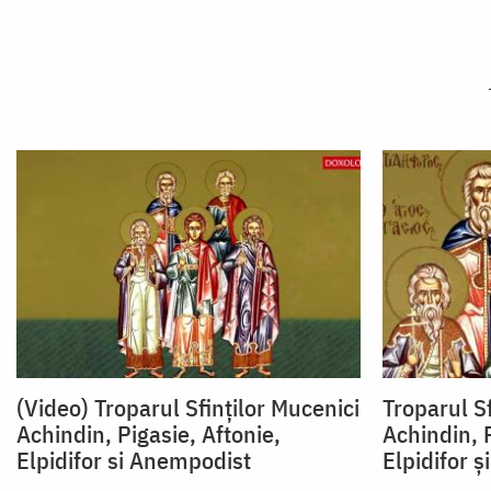
(Video) Troparul Sfinților Mucenici
Troparul Sf
Achindin, Pigasie, Aftonie,
Achindin, P
Elpidifor si Anempodist
Elpidifor 