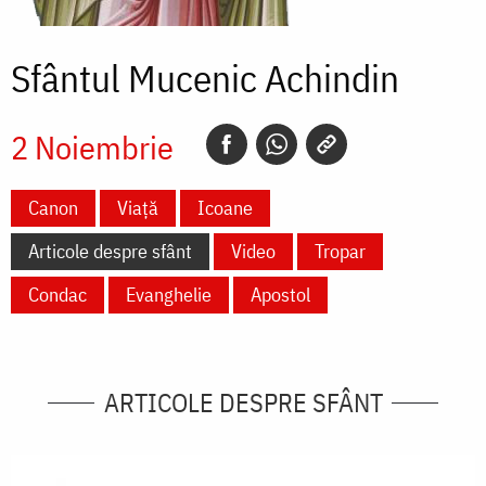
Sfântul Mucenic Achindin
2 Noiembrie
Canon
Viață
Icoane
Articole despre sfânt
Video
Tropar
Condac
Evanghelie
Apostol
ARTICOLE DESPRE SFÂNT