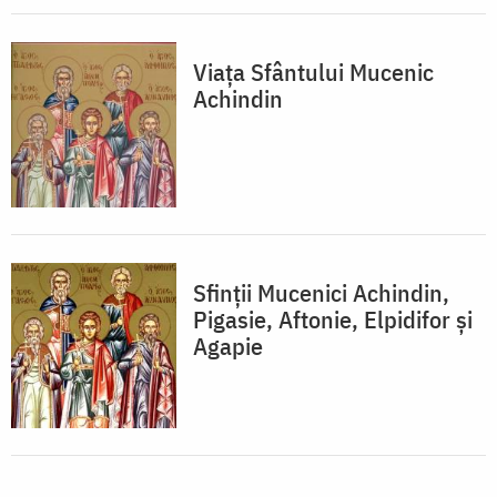
Viaţa Sfântului Mucenic
Achindin
Sfinții Mucenici Achindin,
Pigasie, Aftonie, Elpidifor și
Agapie