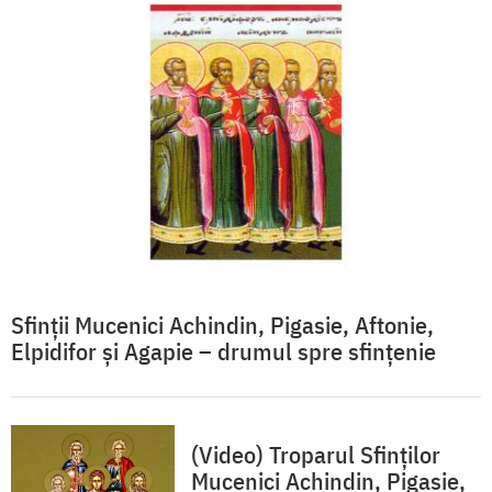
Sfinții Mucenici Achindin, Pigasie, Aftonie,
Elpidifor și Agapie – drumul spre sfințenie
(Video) Troparul Sfinților
Mucenici Achindin, Pigasie,