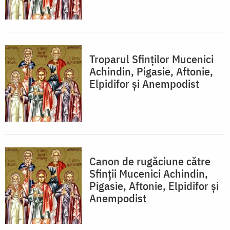
Troparul Sfinţilor Mucenici
Achindin, Pigasie, Aftonie,
Elpidifor şi Anempodist
Canon de rugăciune către
Sfinţii Mucenici Achindin,
Pigasie, Aftonie, Elpidifor şi
Anempodist