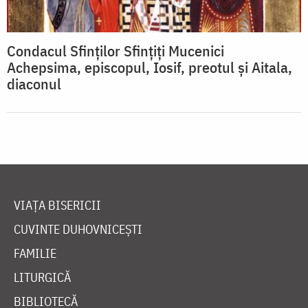
Condacul Sfinţilor Sfinţiţi Mucenici
Achepsima, episcopul, Iosif, preotul şi Aitala,
diaconul
VIAȚA BISERICII
CUVINTE DUHOVNICEȘTI
FAMILIE
LITURGICĂ
BIBLIOTECĂ