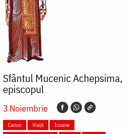
Sfântul Mucenic Achepsima,
episcopul
3 Noiembrie
Canon
Viață
Icoane