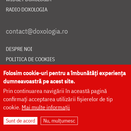
RADIO DOXOLOGIA
DESPRE NOI
POLITICA DE COOKIES
DONEAZĂ ONLINE PENTRU CATEDRALA NAȚIONALĂ
Folosim cookie-uri pentru a îmbunătăți experiența
dumneavoastră pe acest site.
Prin continuarea navigării în această pagină
LIVE
confirmați acceptarea utilizării fișierelor de tip
cookie.
Mai multe informații
Site dezvoltat de
DOXOLOGIA MEDIA
,
Sunt de acord
Nu, mulțumesc
Arhiepiscopia Iașilor | ©
doxologia.ro