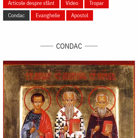
Articole despre sfânt
Video
Tropar
Condac
Evanghelie
Apostol
CONDAC