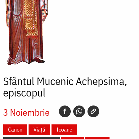
Sfântul Mucenic Achepsima,
episcopul
3 Noiembrie
Canon
Viață
Icoane