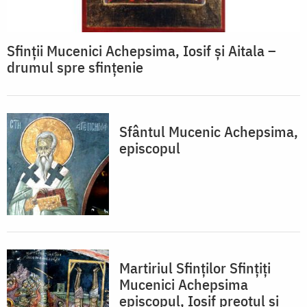
Sfinții Mucenici Achepsima, Iosif și Aitala –
drumul spre sfințenie
Sfântul Mucenic Achepsima,
episcopul
Martiriul Sfinţilor Sfinţiţi
Mucenici Achepsima
episcopul, Iosif preotul şi