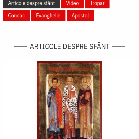
Articole despre sfânt
Video
Tropar
Condac
Evanghelie
Apostol
ARTICOLE DESPRE SFÂNT