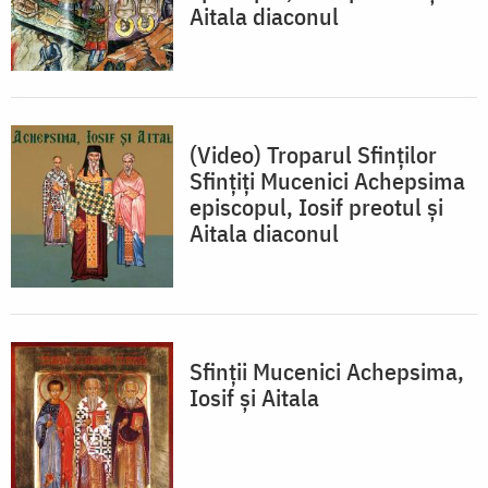
Aitala diaconul
(Video) Troparul Sfinților
Sfințiți Mucenici Achepsima
episcopul, Iosif preotul și
Aitala diaconul
Sfinții Mucenici Achepsima,
Iosif și Aitala