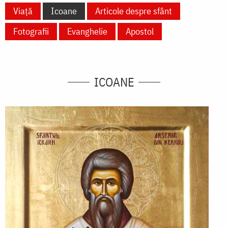
Viață
Icoane
Articole despre sfânt
Fotografii
Evanghelie
Apostol
ICOANE