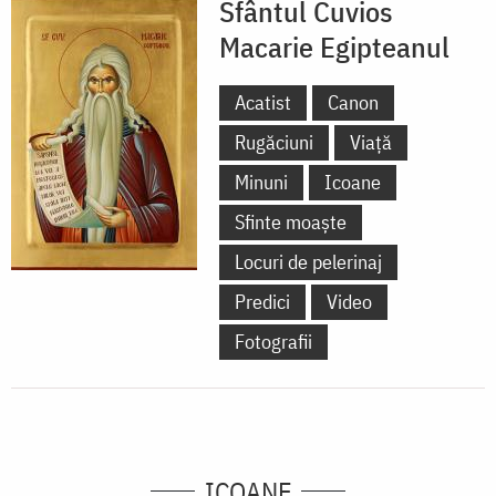
Sfântul Cuvios
Macarie Egipteanul
Acatist
Canon
Rugăciuni
Viață
Minuni
Icoane
Sfinte moaște
Locuri de pelerinaj
Predici
Video
Fotografii
ICOANE