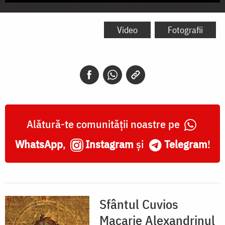
Sfântul
Cuvios
Video
Fotografii
Macarie
Alexandrinul,
Sfântul
Cuvios
Macarie
Alătură-te comunității noastre pe
Egipteanul,
WhatsApp
,
Instagram
și
Telegram
!
Sfântul
Vuvios
Arsenie,
Sfântul Cuvios
Sfânta
Macarie Alexandrinul
Muceniță