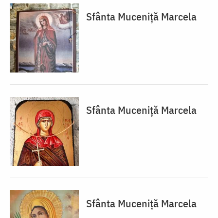
Sfânta Muceniță Marcela
Sfânta Muceniță Marcela
Sfânta Muceniță Marcela