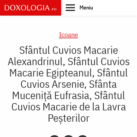
Skip
Meniu
to
main
Main
content
navigation
Icoane
Sfântul Cuvios Macarie
Alexandrinul, Sfântul Cuvios
Macarie Egipteanul, Sfântul
Cuvios Arsenie, Sfânta
Muceniță Eufrasia, Sfântul
Cuvios Macarie de la Lavra
Peșterilor