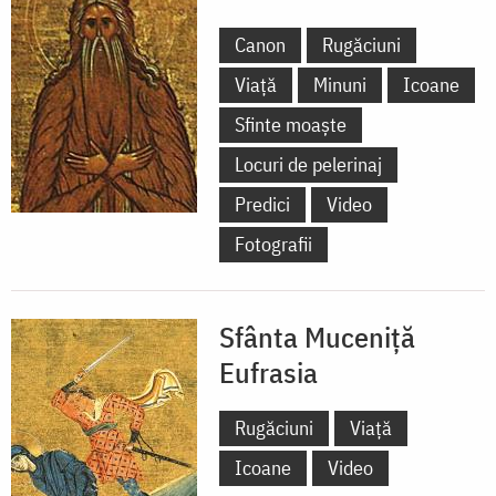
Eufrasia,
Canon
Rugăciuni
Sfântul
Viață
Minuni
Icoane
Cuvios
Sfinte moaște
Macarie
Locuri de pelerinaj
de
Predici
Video
la
Fotografii
Lavra
Peșterilor
Sfânta Muceniță
Eufrasia
Rugăciuni
Viață
Icoane
Video