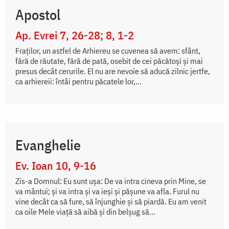
Apostol
Ap. Evrei 7, 26-28; 8, 1-2
Fraţilor, un astfel de Arhiereu se cuvenea să avem: sfânt,
fără de răutate, fără de pată, osebit de cei păcătoşi şi mai
presus decât cerurile. El nu are nevoie să aducă zilnic jertfe,
ca arhiereii: întâi pentru păcatele lor,...
Evanghelie
Ev. Ioan 10, 9-16
Zis-a Domnul: Eu sunt uşa: De va intra cineva prin Mine, se
va mântui; şi va intra şi va ieşi şi păşune va afla. Furul nu
vine decât ca să fure, să înjunghie şi să piardă. Eu am venit
ca oile Mele viaţă să aibă şi din belşug să...