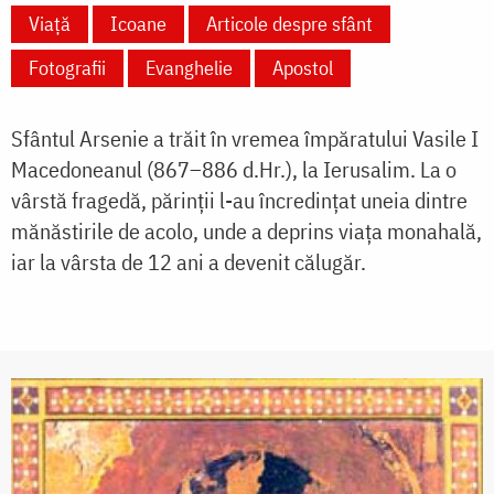
Viață
Icoane
Articole despre sfânt
Fotografii
Evanghelie
Apostol
Sfântul Arsenie a trăit în vremea împăratului Vasile I
Macedoneanul (867–886 d.Hr.), la Ierusalim. La o
vârstă fragedă, părinții l-au încredințat uneia dintre
mănăstirile de acolo, unde a deprins viața monahală,
iar la vârsta de 12 ani a devenit călugăr.