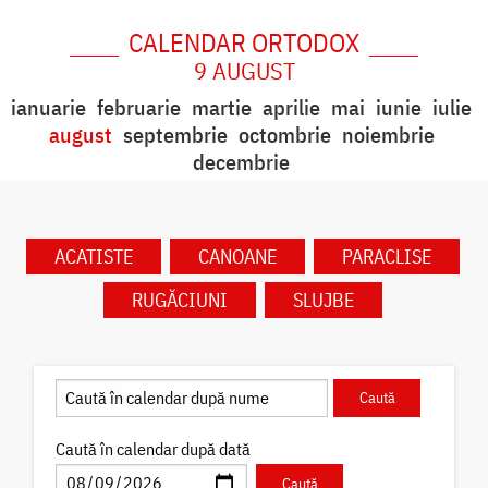
CALENDAR ORTODOX
9 AUGUST
ianuarie
februarie
martie
aprilie
mai
iunie
iulie
august
septembrie
octombrie
noiembrie
decembrie
ACATISTE
CANOANE
PARACLISE
RUGĂCIUNI
SLUJBE
Caută în calendar după dată