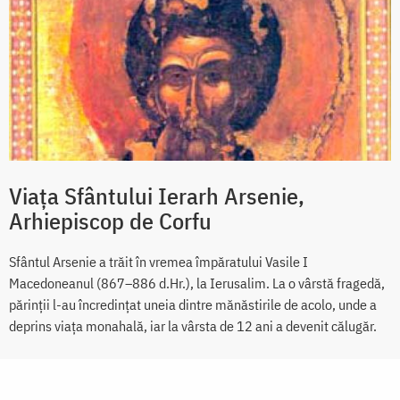
Viața Sfântului Ierarh Arsenie,
Arhiepiscop de Corfu
Sfântul Arsenie a trăit în vremea împăratului Vasile I
Macedoneanul (867–886 d.Hr.), la Ierusalim. La o vârstă fragedă,
părinții l-au încredințat uneia dintre mănăstirile de acolo, unde a
deprins viața monahală, iar la vârsta de 12 ani a devenit călugăr.