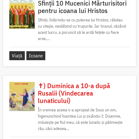
Sfinții 10 Mucenici Mărturisitori
pentru icoana lui Hristos
Sfinții, întărindu-se cu puterea lui Hristos, răbdau
cu vitejie, neslăbind cu trupurile. Iar tiranul, văzând
acest lucru, a poruncit să le ardă fețele cu fiare
arse,...
Viață
Icoane
✝) Duminica a 10-a după
Rusalii (Vindecarea
lunaticului)
În vremea aceea s-a apropiat de Iisus un om,
îngenunchind înaintea Lui și zicându-I: Doamne,
miluiește pe fiul meu, că este lunatic și pătimește
rău, căci adesea...