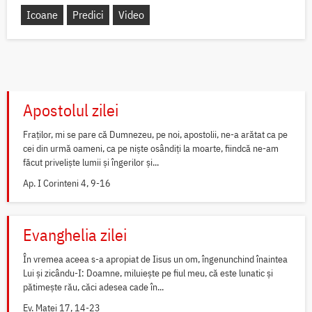
Icoane
Predici
Video
Apostolul zilei
Fraților, mi se pare că Dumnezeu, pe noi, apostolii, ne-a arătat ca pe
cei din urmă oameni, ca pe niște osândiți la moarte, fiindcă ne-am
făcut priveliște lumii și îngerilor și...
Ap. I Corinteni 4, 9-16
Evanghelia zilei
În vremea aceea s-a apropiat de Iisus un om, îngenunchind înaintea
Lui și zicându-I: Doamne, miluiește pe fiul meu, că este lunatic și
pătimește rău, căci adesea cade în...
Ev. Matei 17, 14-23