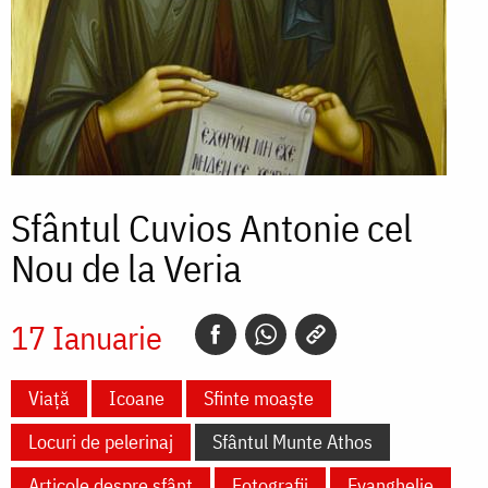
Sfântul Cuvios Antonie cel
Nou de la Veria
17 Ianuarie
Viață
Icoane
Sfinte moaște
Locuri de pelerinaj
Sfântul Munte Athos
Articole despre sfânt
Fotografii
Evanghelie