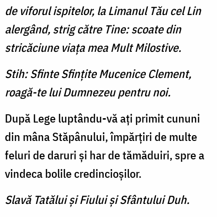
de viforul ispitelor, la Limanul Tău cel Lin
alergând, strig către Tine: scoate din
stricăciune viaţa mea Mult Milostive.
Stih: Sfinte Sfinţite Mucenice Clement,
roagă-te lui Dumnezeu pentru noi.
După Lege luptându-vă aţi primit cununi
din mâna Stăpânului, împărţiri de multe
feluri de daruri şi har de tămăduiri, spre a
vindeca bolile credincioşilor.
Slavă Tatălui şi Fiului şi Sfântului Duh.