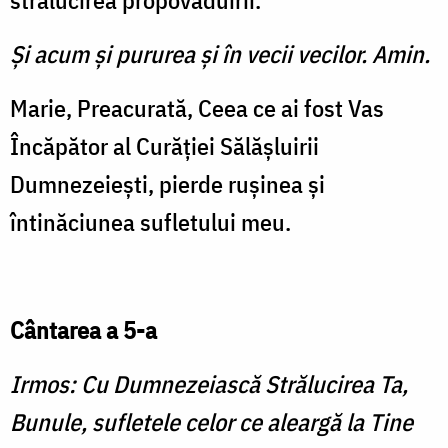
strălucirea propovăduirii.
Şi acum şi pururea şi în vecii vecilor. Amin.
Marie, Preacurată, Ceea ce ai fost Vas
Încăpător al Curăţiei Sălăşluirii
Dumnezeieşti, pierde ruşinea şi
întinăciunea sufletului meu.
Cântarea a 5-a
Irmos: Cu Dumnezeiască Strălucirea Ta,
Bunule, sufletele celor ce aleargă la Tine