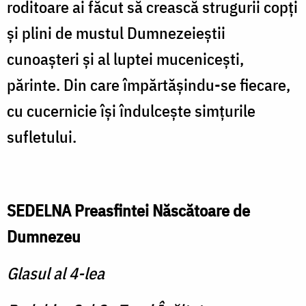
roditoare ai făcut să crească strugurii copţi
şi plini de mustul Dumnezeieştii
cunoaşteri şi al luptei muceniceşti,
părinte. Din care împărtăşindu-se fiecare,
cu cucernicie îşi îndulceşte simţurile
sufletului.
SEDELNA Preasfintei Născătoare de
Dumnezeu
Glasul al 4-lea