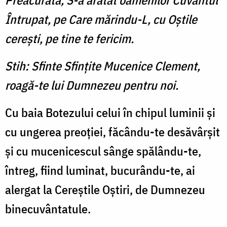
Preacurată, S-a arătat oamenilor Cuvântul
Întrupat, pe Care mărindu-L, cu Oştile
cereşti, pe tine te fericim.
Stih: Sfinte Sfinţite Mucenice Clement,
roagă-te lui Dumnezeu pentru noi.
Cu baia Botezului celui în chipul luminii şi
cu ungerea preoţiei, făcându-te desăvârşit
şi cu mucenicescul sânge spălându-te,
întreg, fiind luminat, bucurându-te, ai
alergat la Cereştile Oştiri, de Dumnezeu
binecuvântatule.