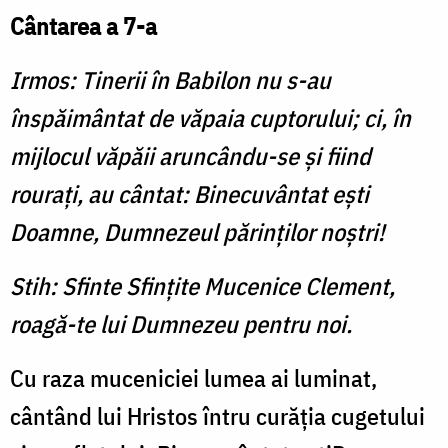
Cântarea a 7-a
Irmos: Tinerii în Babilon nu s-au
înspăimântat de văpaia cuptorului; ci, în
mijlocul văpăii aruncându-se şi fiind
rouraţi, au cântat: Binecuvântat eşti
Doamne, Dumnezeul părinţilor noştri!
Stih: Sfinte Sfinţite Mucenice Clement,
roagă-te lui Dumnezeu pentru noi.
Cu raza muceniciei lumea ai luminat,
cântând lui Hristos întru curăţia cugetului