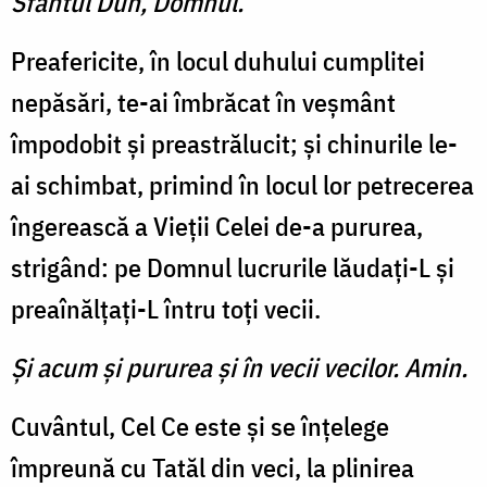
Sfântul Duh, Domnul.
Preafericite, în locul duhului cumplitei
nepăsări, te-ai îmbrăcat în veşmânt
împodobit şi preastrălucit; şi chinurile le-
ai schimbat, primind în locul lor petrecerea
îngerească a Vieţii Celei de-a pururea,
strigând: pe Domnul lucrurile lăudaţi-L şi
preaînălţaţi-L întru toţi vecii.
Şi acum şi pururea şi în vecii vecilor. Amin.
Cuvântul, Cel Ce este şi se înţelege
împreună cu Tatăl din veci, la plinirea