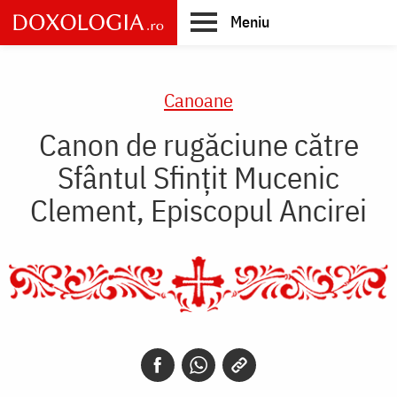
Skip
Meniu
to
main
Main
content
navigation
Canoane
Canon de rugăciune către
Sfântul Sfinţit Mucenic
Clement, Episcopul Ancirei