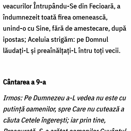
veacurilor Întrupându-Se din Fecioară, a
îndumnezeit toată firea omenească,
unind-o cu Sine, fără de amestecare, după
ipostas; Aceluia strigăm: pe Domnul
lăudaţi-L şi preaînălţaţi-L întru toţi vecii.
Cântarea a 9-a
Irmos: Pe Dumnezeu a-L vedea nu este cu
putinţă oamenilor, spre Care nu cutează a
căuta Cetele îngereşti; iar prin tine,