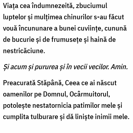
Viaţa cea îndumnezeită, zbuciumul
luptelor şi mulţimea chinurilor s-au făcut
vouă încununare a bunei cuviinţe, cunună
de bucurie şi de frumuseţe şi haină de
nestricăciune.
Şi acum şi pururea şi în vecii vecilor. Amin.
Preacurată Stăpână, Ceea ce ai născut
oamenilor pe Domnul, Ocârmuitorul,
potoleşte nestatornicia patimilor mele şi
cumplita tulburare şi dă linişte inimii mele.