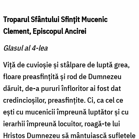
Troparul Sfântului Sfinţit Mucenic
Clement, Episcopul Ancirei
Glasul al 4-lea
Viţă de cuvioşie şi stâlpare de luptă grea,
floare preasfinţită şi rod de Dumnezeu
dăruit, de-a pururi înfloritor ai fost dat
credincioşilor, preasfinţite. Ci, ca cel ce
eşti cu mucenicii împreună luptător şi cu
ierarhii împreună locuitor, roagă-te lui
Hristos Dumnezeu să mântuiască sufletele