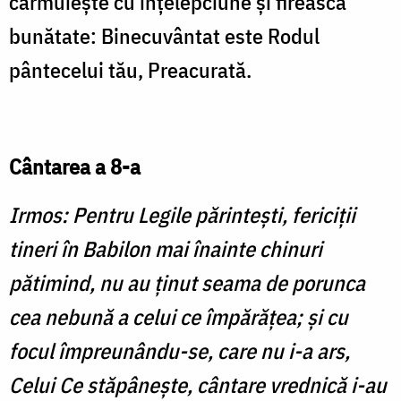
cârmuieşte cu înţelepciune şi firească
bunătate: Binecuvântat este Rodul
pântecelui tău, Preacurată.
Cântarea a 8-a
Irmos: Pentru Legile părinteşti, fericiţii
tineri în Babilon mai înainte chinuri
pătimind, nu au ţinut seama de porunca
cea nebună a celui ce împărăţea; şi cu
focul împreunându-se, care nu i-a ars,
Celui Ce stăpâneşte, cântare vrednică i-au