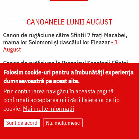
CANOANELE LUNII AUGUST
Canon de rugăciune către Sfinţii 7 fraţi Macabei,
mama lor Solomoni şi dascălul lor Eleazar
- 1
August
Canon de rugăciune la Praznicul Scoaterii Sfintei
Cruci
- 1 August
Folosim cookie-uri pentru a îmbunătăți experiența
dumneavoastră pe acest site.
Canon de rugăciune la Sărbătoarea aducerii
moaştelor Sfântului întâiului Mucenic şi Arhidiacon
Prin continuarea navigării în această pagină
Ştefan
- 2 August
confirmați acceptarea utilizării fișierelor de tip
cookie.
Mai multe informații
Canon de rugăciune la Sfântul Mucenic Ștefan
- 2
August
Sunt de acord
Nu, mulțumesc
Canon de rugăciune la Întâiul Mucenic Ștefan
- 2