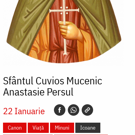
Sfântul Cuvios Mucenic
Anastasie Persul
22 Ianuarie
Canon
Viață
Minuni
Icoane