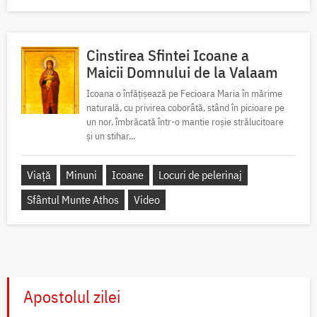
Cinstirea Sfintei Icoane a
Maicii Domnului de la Valaam
Icoana o înfățișează pe Fecioara Maria în mărime
naturală, cu privirea coborâtă, stând în picioare pe
un nor, îmbrăcată într-o mantie roșie strălucitoare
și un stihar...
Viață
Minuni
Icoane
Locuri de pelerinaj
Sfântul Munte Athos
Video
Apostolul zilei