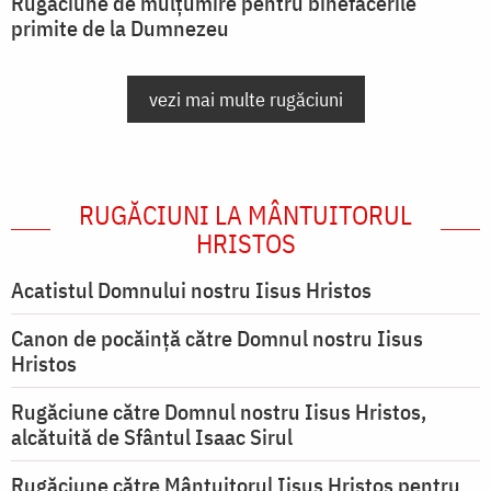
Rugăciune de mulțumire pentru binefacerile
primite de la Dumnezeu
vezi mai multe rugăciuni
RUGĂCIUNI LA MÂNTUITORUL
HRISTOS
Acatistul Domnului nostru Iisus Hristos
Canon de pocăință către Domnul nostru Iisus
Hristos
Rugăciune către Domnul nostru Iisus Hristos,
alcătuită de Sfântul Isaac Sirul
Rugăciune către Mântuitorul Iisus Hristos pentru