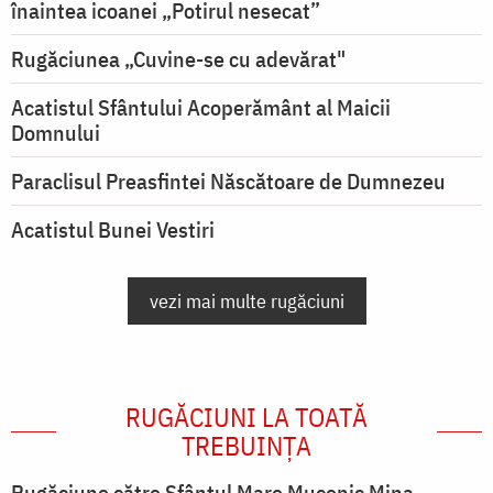
înaintea icoanei „Potirul nesecat”
Rugăciunea „Cuvine-se cu adevărat"
Acatistul Sfântului Acoperământ al Maicii
Domnului
Paraclisul Preasfintei Născătoare de Dumnezeu
Acatistul Bunei Vestiri
vezi mai multe rugăciuni
RUGĂCIUNI LA TOATĂ
TREBUINȚA
Rugăciune către Sfântul Mare Mucenic Mina,