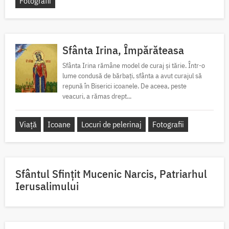
Fotografii
Sfânta Irina, Împărăteasa
Sfânta Irina rămâne model de curaj și tărie. Într-o
lume condusă de bărbați, sfânta a avut curajul să
repună în Biserici icoanele. De aceea, peste
veacuri, a rămas drept...
Viață
Icoane
Locuri de pelerinaj
Fotografii
Sfântul Sfinţit Mucenic Narcis, Patriarhul
Ierusalimului