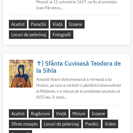
Muscel, la 12 octombrie 1657, ca fiu al preotului
Ioan Pârvescu...
Acatist
Paraclis
Viață
Icoane
Locuri de pelerinaj
Fotografii
✝) Sfânta Cuvioasă Teodora de
la Sihla
Această floare duhovnicească și mireasă a lui
Hristos, pe care a odrăslit-o pământul binecuvântat
al Moldovei, s-a născut pe la jumătatea secolului al
XVII-lea, în satul...
Acatist
Rugăciuni
Viață
Minuni
Icoane
Sfinte moaște
Locuri de pelerinaj
Predici
Video