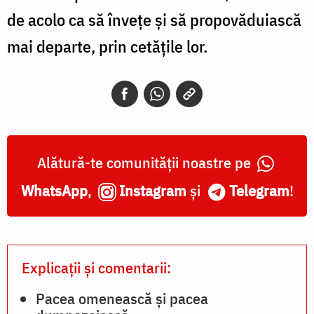
de acolo ca să învețe și să propovăduiască
mai departe, prin cetățile lor.
Alătură-te comunității noastre pe
WhatsApp
,
Instagram
și
Telegram
!
Explicații și comentarii:
Pacea omenească și pacea