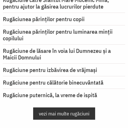
pentru ajutor la găsirea lucrurilor pierdute
Rugăciunea părinților pentru copii
Rugăciunea părinților pentru luminarea minţii
copilului
Rugăciune de lăsare în voia lui Dumnezeu şi a
Maicii Domnului
Rugăciune pentru izbăvirea de vrăjmași
Rugăciune pentru călătorie binecuvântată
Rugăciune puternică, la vreme de ispită
vezi mai multe rugăciuni