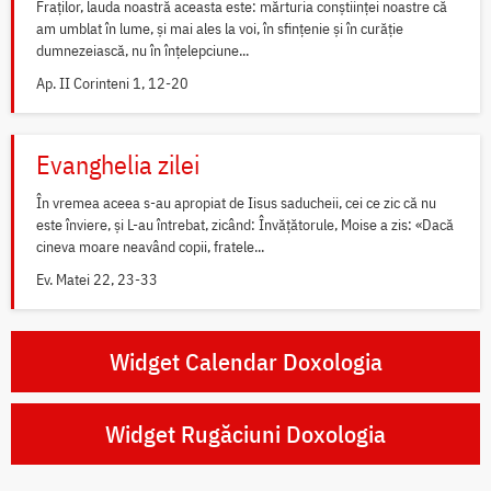
Fraților, lauda noastră aceasta este: mărturia conștiinței noastre că
am umblat în lume, și mai ales la voi, în sfințenie și în curăție
dumnezeiască, nu în înțelepciune...
Ap. II Corinteni 1, 12-20
Evanghelia zilei
În vremea aceea s-au apropiat de Iisus saducheii, cei ce zic că nu
este înviere, și L-au întrebat, zicând: Învățătorule, Moise a zis: «Dacă
cineva moare neavând copii, fratele...
Ev. Matei 22, 23-33
Widget Calendar Doxologia
Widget Rugăciuni Doxologia