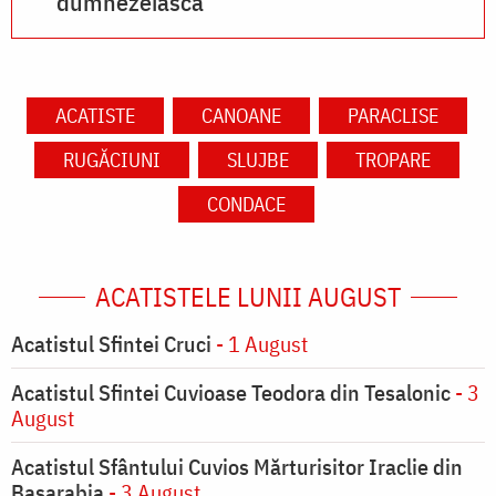
dumnezeiască
ACATISTE
CANOANE
PARACLISE
RUGĂCIUNI
SLUJBE
TROPARE
CONDACE
ACATISTELE LUNII AUGUST
Acatistul Sfintei Cruci
- 1 August
Acatistul Sfintei Cuvioase Teodora din Tesalonic
- 3
August
Acatistul Sfântului Cuvios Mărturisitor Iraclie din
Basarabia
- 3 August