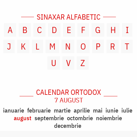
SINAXAR ALFABETIC
A
B
C
D
E
F
G
H
I
J
K
L
M
N
O
P
R
T
U
V
Z
CALENDAR ORTODOX
7 AUGUST
ianuarie
februarie
martie
aprilie
mai
iunie
iulie
august
septembrie
octombrie
noiembrie
decembrie