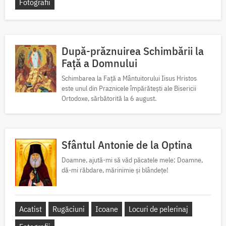
Fotografii
După-prăznuirea Schimbării la
Față a Domnului
Schimbarea la Față a Mântuitorului Iisus Hristos
este unul din Praznicele împărătești ale Bisericii
Ortodoxe, sărbătorită la 6 august.
Sfântul Antonie de la Optina
Doamne, ajută-mi să văd păcatele mele; Doamne,
dă-mi răbdare, mărinimie şi blândeţe!
Acatist
Rugăciuni
Icoane
Locuri de pelerinaj