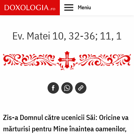
Skip
Meniu
to
main
Main
content
navigation
Ev. Matei 10, 32-36; 11, 1
Zis-a Domnul către ucenicii Săi: Oricine va
mărturisi pentru Mine înaintea oamenilor,