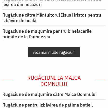
ieşirea din necazuri
Rugăciune către Mântuitorul Iisus Hristos pentru
izbăvire de boală
Rugăciune de mulțumire pentru binefacerile
primite de la Dumnezeu
vezi mai multe rugăciuni
RUGĂCIUNI LA MAICA
DOMNULUI
Rugăciune de mulţumire către Maica Domnului
Rugăciune pentru izbăvirea de patima beției,