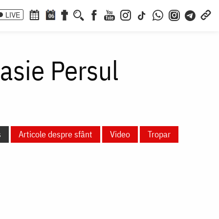
LIVE
06
asie Persul
s
Articole despre sfânt
Video
Tropar