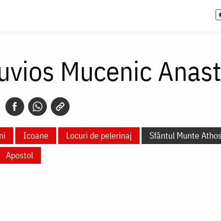
uvios Mucenic Anast
ni
Icoane
Locuri de pelerinaj
Sfântul Munte Atho
Apostol