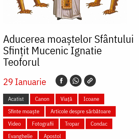
Aducerea moaștelor Sfântului
Sfințit Mucenic Ignatie
Teoforul
29 Ianuarie
Acatist
Canon
Viață
Icoane
Sfinte moaște
Articole despre sărbătoare
Video
Fotografii
Tropar
Condac
Evanghelie
Apostol