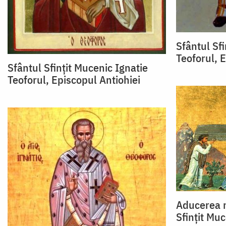
Sfântul Sfi
Teoforul, 
Sfântul Sfințit Mucenic Ignatie
Teoforul, Episcopul Antiohiei
Aducerea m
Sfințit Muc