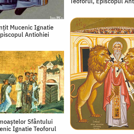
Teoforul, Episcopul Ant
nțit Mucenic Ignatie
Episcopul Antiohiei
oaștelor Sfântului
enic Ignatie Teoforul