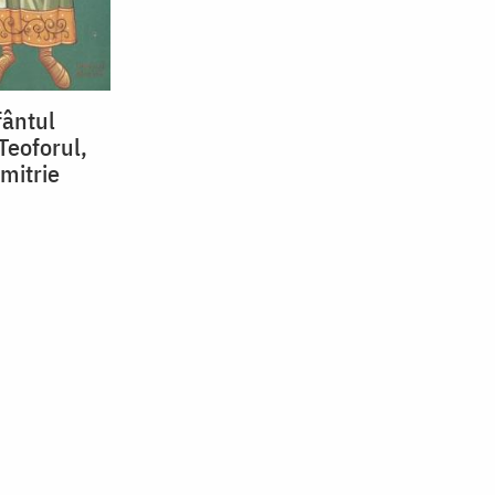
fântul
Teoforul,
mitrie