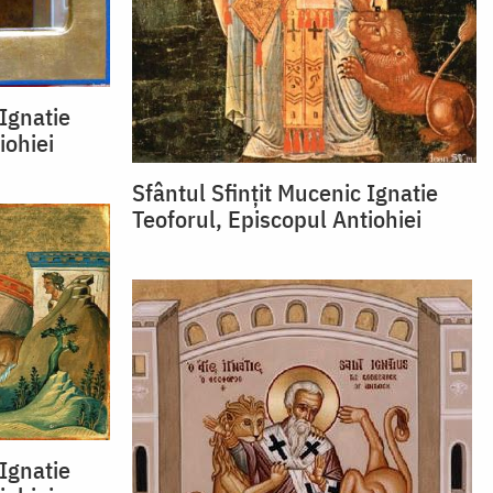
 Ignatie
iohiei
Sfântul Sfințit Mucenic Ignatie
Teoforul, Episcopul Antiohiei
 Ignatie