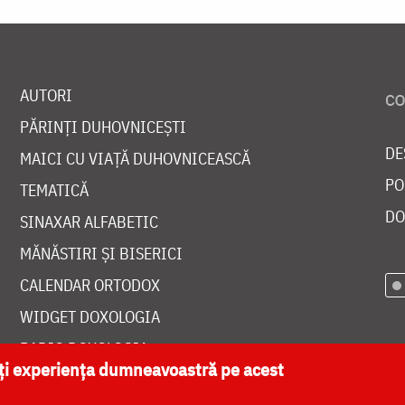
AUTORI
PĂRINȚI DUHOVNICEȘTI
DE
MAICI CU VIAȚĂ DUHOVNICEASCĂ
PO
TEMATICĂ
DO
SINAXAR ALFABETIC
MĂNĂSTIRI ȘI BISERICI
CALENDAR ORTODOX
WIDGET DOXOLOGIA
RADIO DOXOLOGIA
ăți experiența dumneavoastră pe acest