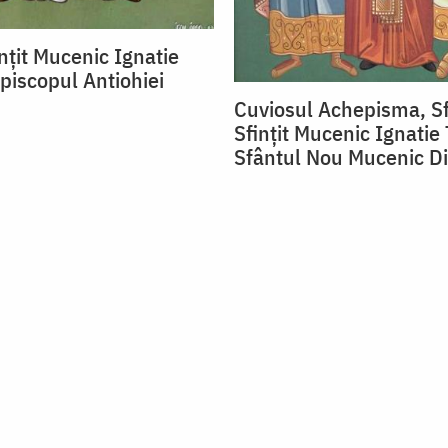
nțit Mucenic Ignatie
Episcopul Antiohiei
Cuviosul Achepisma, S
Sfințit Mucenic Ignatie 
Sfântul Nou Mucenic Di