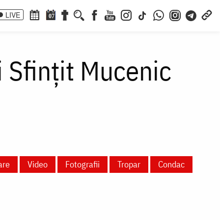
LIVE
07
 Sfințit Mucenic
are
Video
Fotografii
Tropar
Condac