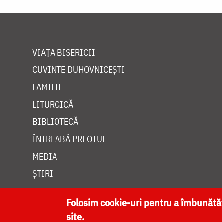
VIAȚA BISERICII
CUVINTE DUHOVNICEȘTI
FAMILIE
LITURGICĂ
BIBLIOTECĂ
ÎNTREABĂ PREOTUL
MEDIA
ȘTIRI
HRAMUL SFINTEI CUVIOASE PARASCHEVA
Folosim cookie-uri pentru a îmbunăt
site.