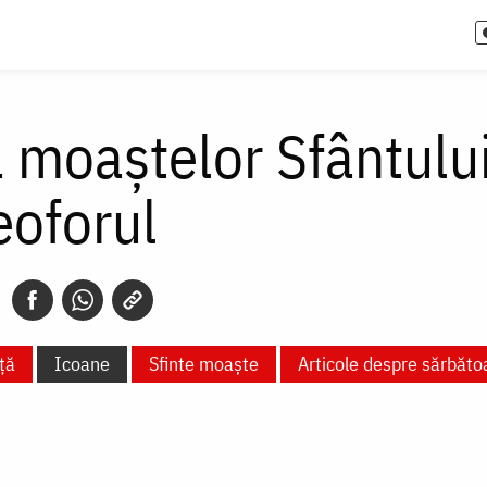
moaștelor Sfântului
eoforul
ță
Icoane
Sfinte moaște
Articole despre sărbăto