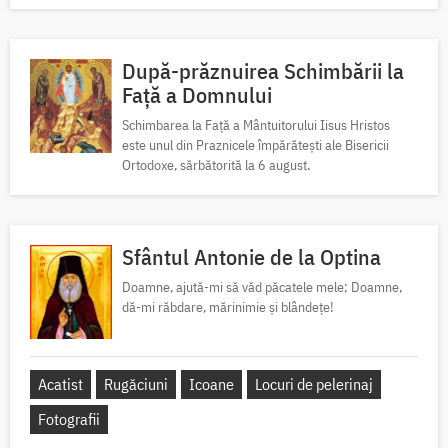
După-prăznuirea Schimbării la
Față a Domnului
Schimbarea la Față a Mântuitorului Iisus Hristos
este unul din Praznicele împărătești ale Bisericii
Ortodoxe, sărbătorită la 6 august.
Sfântul Antonie de la Optina
Doamne, ajută-mi să văd păcatele mele; Doamne,
dă-mi răbdare, mărinimie şi blândeţe!
Acatist
Rugăciuni
Icoane
Locuri de pelerinaj
Fotografii