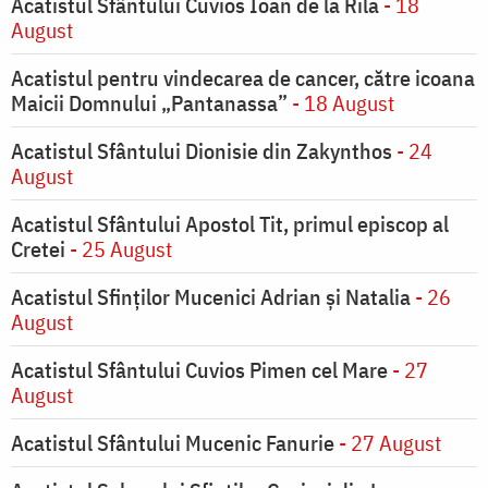
Acatistul Sfântului Cuvios Ioan de la Rila
- 18
August
Acatistul pentru vindecarea de cancer, către icoana
Maicii Domnului „Pantanassa”
- 18 August
Acatistul Sfântului Dionisie din Zakynthos
- 24
August
Acatistul Sfântului Apostol Tit, primul episcop al
Cretei
- 25 August
Acatistul Sfinților Mucenici Adrian și Natalia
- 26
August
Acatistul Sfântului Cuvios Pimen cel Mare
- 27
August
Acatistul Sfântului Mucenic Fanurie
- 27 August