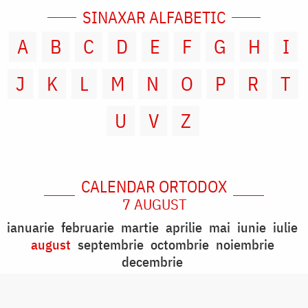
SINAXAR ALFABETIC
A
B
C
D
E
F
G
H
I
J
K
L
M
N
O
P
R
T
U
V
Z
CALENDAR ORTODOX
7 AUGUST
ianuarie
februarie
martie
aprilie
mai
iunie
iulie
august
septembrie
octombrie
noiembrie
decembrie