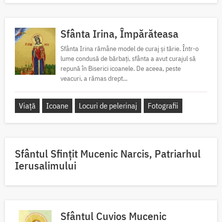
Sfânta Irina, Împărăteasa
Sfânta Irina rămâne model de curaj și tărie. Într-o
lume condusă de bărbați, sfânta a avut curajul să
repună în Biserici icoanele. De aceea, peste
veacuri, a rămas drept...
Viață
Icoane
Locuri de pelerinaj
Fotografii
Sfântul Sfinţit Mucenic Narcis, Patriarhul
Ierusalimului
Sfântul Cuvios Mucenic