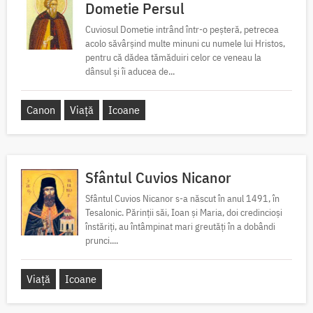
Dometie Persul
Cuviosul Dometie intrând într-o peșteră, petrecea
acolo săvârșind multe minuni cu numele lui Hristos,
pentru că dădea tămăduiri celor ce veneau la
dânsul și îi aducea de...
Canon
Viață
Icoane
Sfântul Cuvios Nicanor
Sfântul Cuvios Nicanor s-a născut în anul 1491, în
Tesalonic. Părinții săi, Ioan și Maria, doi credincioși
înstăriți, au întâmpinat mari greutăți în a dobândi
prunci....
Viață
Icoane