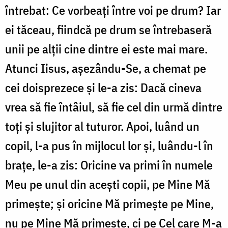
întrebat: Ce vorbeați între voi pe drum? Iar
ei tăceau, fiindcă pe drum se întrebaseră
unii pe alții cine dintre ei este mai mare.
Atunci Iisus, așezându-Se, a chemat pe
cei doisprezece și le-a zis: Dacă cineva
vrea să fie întâiul, să fie cel din urmă dintre
toți și slujitor al tuturor. Apoi, luând un
copil, l-a pus în mijlocul lor și, luându-l în
brațe, le-a zis: Oricine va primi în numele
Meu pe unul din acești copii, pe Mine Mă
primește; și oricine Mă primește pe Mine,
nu pe Mine Mă primește, ci pe Cel care M-a