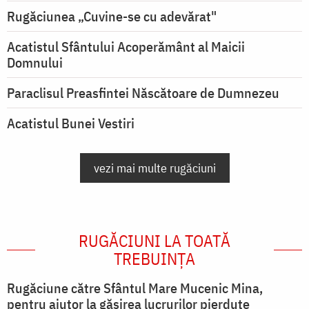
Rugăciunea „Cuvine-se cu adevărat"
Acatistul Sfântului Acoperământ al Maicii
Domnului
Paraclisul Preasfintei Născătoare de Dumnezeu
Acatistul Bunei Vestiri
vezi mai multe rugăciuni
RUGĂCIUNI LA TOATĂ
TREBUINȚA
Rugăciune către Sfântul Mare Mucenic Mina,
pentru ajutor la găsirea lucrurilor pierdute