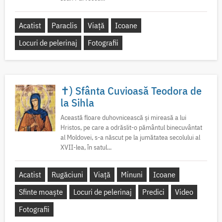
Acatist
Paraclis
Viață
Icoane
Locuri de pelerinaj
Fotografii
✝) Sfânta Cuvioasă Teodora de
la Sihla
Această floare duhovnicească și mireasă a lui
Hristos, pe care a odrăslit-o pământul binecuvântat
al Moldovei, s-a născut pe la jumătatea secolului al
XVII-lea, în satul...
Acatist
Rugăciuni
Viață
Minuni
Icoane
Sfinte moaște
Locuri de pelerinaj
Predici
Video
Fotografii