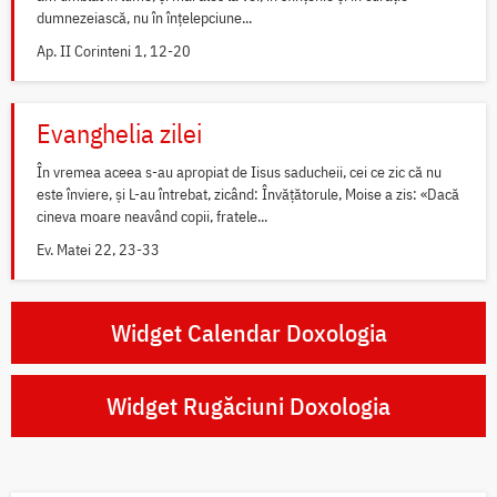
dumnezeiască, nu în înțelepciune...
Ap. II Corinteni 1, 12-20
Evanghelia zilei
În vremea aceea s-au apropiat de Iisus saducheii, cei ce zic că nu
este înviere, și L-au întrebat, zicând: Învățătorule, Moise a zis: «Dacă
cineva moare neavând copii, fratele...
Ev. Matei 22, 23-33
Widget Calendar Doxologia
Widget Rugăciuni Doxologia