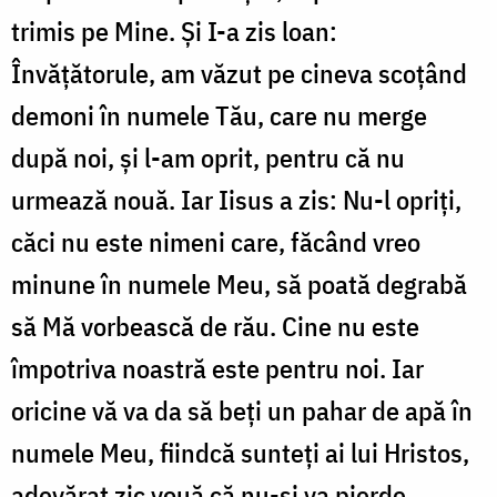
trimis pe Mine. Și I-a zis loan:
Învățătorule, am văzut pe cineva scoțând
demoni în numele Tău, care nu merge
după noi, și l-am oprit, pentru că nu
urmează nouă. Iar Iisus a zis: Nu-l opriți,
căci nu este nimeni care, făcând vreo
minune în numele Meu, să poată degrabă
să Mă vorbească de rău. Cine nu este
împotriva noastră este pentru noi. Iar
oricine vă va da să beți un pahar de apă în
numele Meu, fiindcă sunteți ai lui Hristos,
adevărat zic vouă că nu-și va pierde