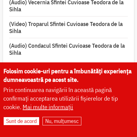
(Audio) Vecernia Sfintei Cuvioase Teodora de la
Sihla
(Video) Troparul Sfintei Cuvioase Teodora de la
Sihla
(Audio) Condacul Sfintei Cuvioase Teodora de la
Sihla
Folosim cookie-uri pentru a îmbunătăți experiența
dumneavoastră pe acest site.
Rugăciuni și acatiste
Prin continuarea navigării în această pagină
confirmați acceptarea utilizării fișierelor de tip
Acatistul pentru vindecarea de cancer, către
cookie.
Mai multe informații
icoana Maicii Domnului „Pantanassa”
Sunt de acord
Nu, mulțumesc
Acatist către Maica Domnului, pentru izbăvirea
de patima beției, înaintea icoanei „Potirul