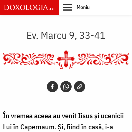
Skip
Meniu
to
main
Main
content
navigation
Ev. Marcu 9, 33-41
În vremea aceea au venit Iisus și ucenicii
Lui în Capernaum. Și, fiind în casă, i-a