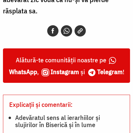
răsplata sa.
Alătură-te comunității noastre pe
WhatsApp
,
Instagram
și
Telegram
!
Explicații și comentarii:
Adevăratul sens al ierarhiilor și
slujirilor în Biserică și în lume