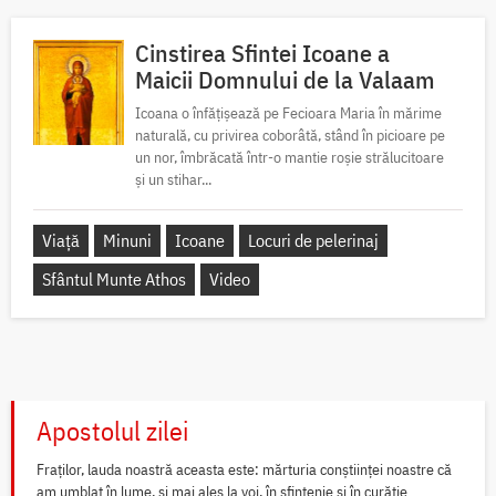
Cinstirea Sfintei Icoane a
Maicii Domnului de la Valaam
Icoana o înfățișează pe Fecioara Maria în mărime
naturală, cu privirea coborâtă, stând în picioare pe
un nor, îmbrăcată într-o mantie roșie strălucitoare
și un stihar...
Viață
Minuni
Icoane
Locuri de pelerinaj
Sfântul Munte Athos
Video
Apostolul zilei
Fraților, lauda noastră aceasta este: mărturia conștiinței noastre că
am umblat în lume, și mai ales la voi, în sfințenie și în curăție