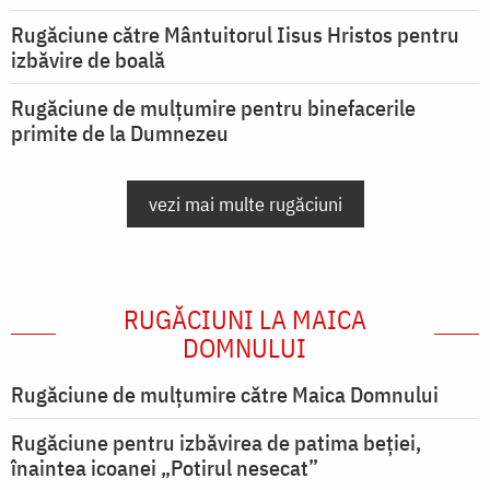
Rugăciune către Mântuitorul Iisus Hristos pentru
izbăvire de boală
Rugăciune de mulțumire pentru binefacerile
primite de la Dumnezeu
vezi mai multe rugăciuni
RUGĂCIUNI LA MAICA
DOMNULUI
Rugăciune de mulţumire către Maica Domnului
Rugăciune pentru izbăvirea de patima beției,
înaintea icoanei „Potirul nesecat”