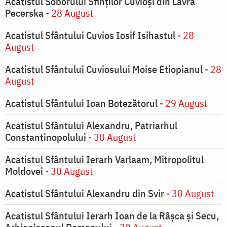
Acatistul Soborului Sfinților Cuvioși din Lavra
Pecerska
- 28 August
Acatistul Sfântului Cuvios Iosif Isihastul
- 28
August
Acatistul Sfântului Cuviosului Moise Etiopianul
- 28
August
Acatistul Sfântului Ioan Botezătorul
- 29 August
Acatistul Sfântului Alexandru, Patriarhul
Constantinopolului
- 30 August
Acatistul Sfântului Ierarh Varlaam, Mitropolitul
Moldovei
- 30 August
Acatistul Sfântului Alexandru din Svir
- 30 August
Acatistul Sfântului Ierarh Ioan de la Râşca şi Secu,