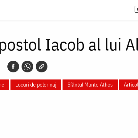
postol Iacob al lui A
ne
Locuri de pelerinaj
Sfântul Munte Athos
Artico