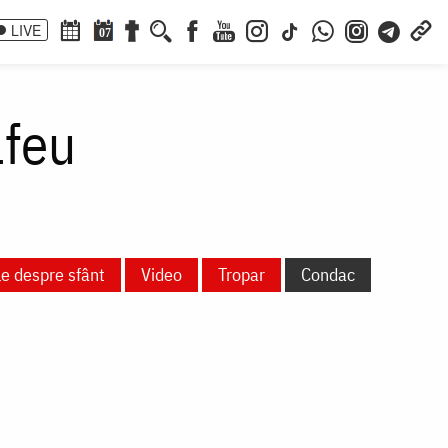
LIVE
07
lfeu
le despre sfânt
Video
Tropar
Condac