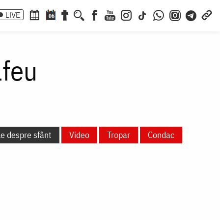
LIVE
06
lfeu
le despre sfânt
Video
Tropar
Condac