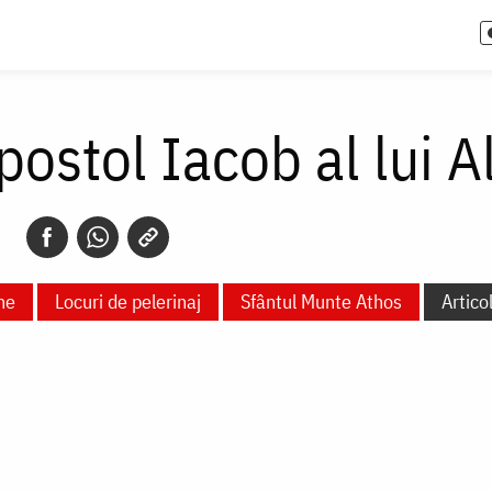
postol Iacob al lui A
ne
Locuri de pelerinaj
Sfântul Munte Athos
Artico