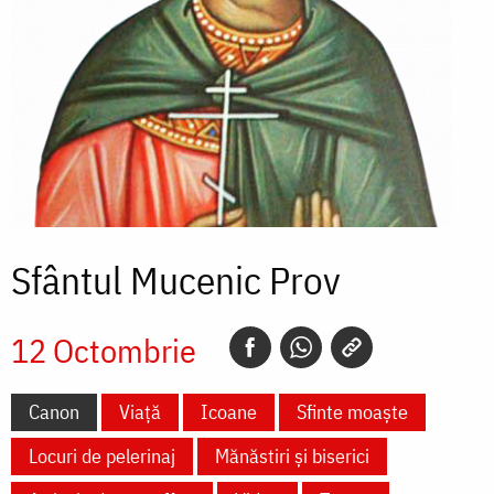
Sfântul Mucenic Prov
12 Octombrie
Canon
Viață
Icoane
Sfinte moaște
Locuri de pelerinaj
Mănăstiri și biserici