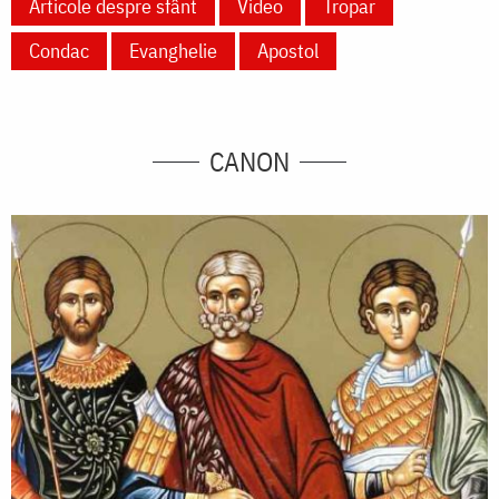
Articole despre sfânt
Video
Tropar
Condac
Evanghelie
Apostol
CANON