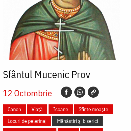
Sfântul Mucenic Prov
12 Octombrie
Canon
Viață
Icoane
Sfinte moaște
Locuri de pelerinaj
Mănăstiri și biserici