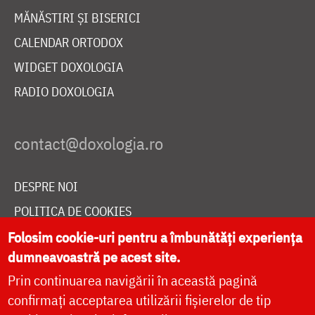
MĂNĂSTIRI ȘI BISERICI
CALENDAR ORTODOX
WIDGET DOXOLOGIA
RADIO DOXOLOGIA
DESPRE NOI
POLITICA DE COOKIES
DONEAZĂ ONLINE PENTRU CATEDRALA NAȚIONALĂ
Folosim cookie-uri pentru a îmbunătăți experiența
dumneavoastră pe acest site.
Prin continuarea navigării în această pagină
LIVE
confirmați acceptarea utilizării fișierelor de tip