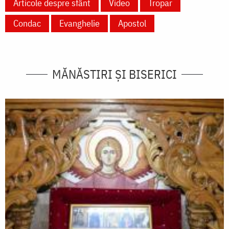
Articole despre sfânt
Video
Tropar
Condac
Evanghelie
Apostol
MĂNĂSTIRI ȘI BISERICI