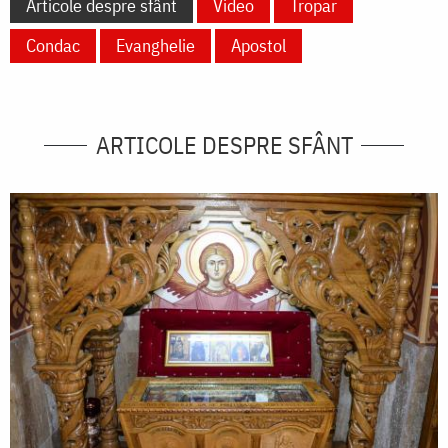
Articole despre sfânt
Video
Tropar
Condac
Evanghelie
Apostol
ARTICOLE DESPRE SFÂNT