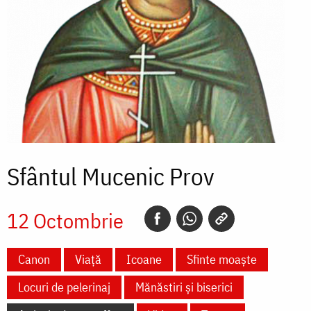
Sfântul Mucenic Prov
12 Octombrie
Canon
Viață
Icoane
Sfinte moaște
Locuri de pelerinaj
Mănăstiri și biserici