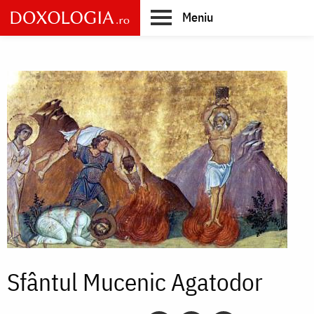
Skip
Meniu
to
main
Main
content
navigation
Sfântul Mucenic Agatodor