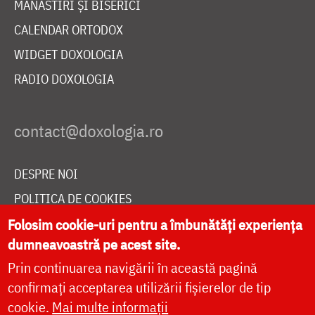
MĂNĂSTIRI ȘI BISERICI
CALENDAR ORTODOX
WIDGET DOXOLOGIA
RADIO DOXOLOGIA
DESPRE NOI
POLITICA DE COOKIES
DONEAZĂ ONLINE PENTRU CATEDRALA NAȚIONALĂ
Folosim cookie-uri pentru a îmbunătăți experiența
dumneavoastră pe acest site.
Prin continuarea navigării în această pagină
LIVE
confirmați acceptarea utilizării fișierelor de tip
cookie.
Mai multe informații