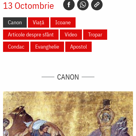
13 Octombrie
Canon
Viață
Icoane
Articole despre sfânt
Video
Tropar
Condac
Evanghelie
Apostol
CANON