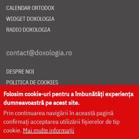
CALENDAR ORTODOX
WIDGET DOXOLOGIA
RADIO DOXOLOGIA
DESPRE NOI
POLITICA DE COOKIES
DONEAZĂ ONLINE PENTRU CATEDRALA NAȚIONALĂ
Folosim cookie-uri pentru a îmbunătăți experiența
dumneavoastră pe acest site.
Prin continuarea navigării în această pagină
LIVE
confirmați acceptarea utilizării fișierelor de tip
cookie.
Mai multe informații