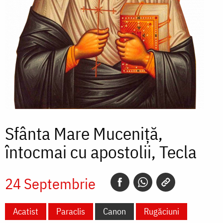
Sfânta Mare Muceniță,
întocmai cu apostolii, Tecla
24 Septembrie
Acatist
Paraclis
Canon
Rugăciuni