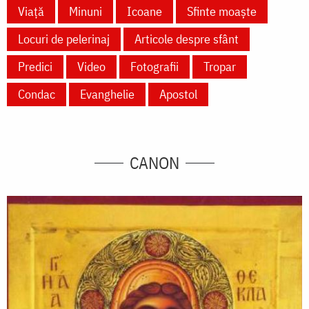
Viață
Minuni
Icoane
Sfinte moaște
Locuri de pelerinaj
Articole despre sfânt
Predici
Video
Fotografii
Tropar
Condac
Evanghelie
Apostol
CANON