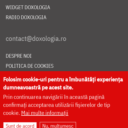
WIDGET DOXOLOGIA
RADIO DOXOLOGIA
DESPRE NOI
POLITICA DE COOKIES
DONEAZĂ ONLINE PENTRU CATEDRALA NAȚIONALĂ
Folosim cookie-uri pentru a îmbunătăți experiența
dumneavoastră pe acest site.
Prin continuarea navigării în această pagină
LIVE
confirmați acceptarea utilizării fișierelor de tip
cookie.
Mai multe informații
Site dezvoltat de
DOXOLOGIA MEDIA
,
Sunt de acord
Nu, mulțumesc