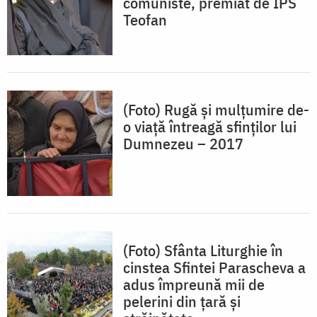
comuniste, premiat de IPS
Teofan
(Foto) Rugă și mulțumire de-
o viață întreagă sfinților lui
Dumnezeu – 2017
(Foto) Sfânta Liturghie în
cinstea Sfintei Parascheva a
adus împreună mii de
pelerini din țară și