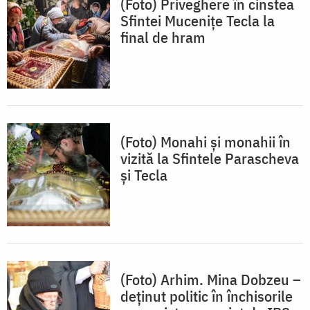
(Foto) Priveghere în cinstea
Sfintei Muceniţe Tecla la
final de hram
(Foto) Monahi şi monahii în
vizită la Sfintele Parascheva
și Tecla
(Foto) Arhim. Mina Dobzeu –
deținut politic în închisorile