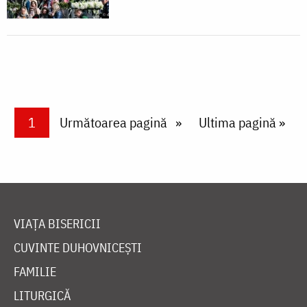
Paginare
Current page
1
Next page
Următoarea pagină
Last page
Ultima pagină »
VIAȚA BISERICII
CUVINTE DUHOVNICEȘTI
FAMILIE
LITURGICĂ