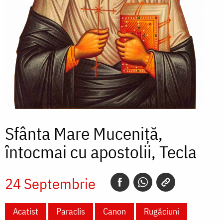
Sfânta Mare Muceniță,
întocmai cu apostolii, Tecla
24 Septembrie
Acatist
Paraclis
Canon
Rugăciuni