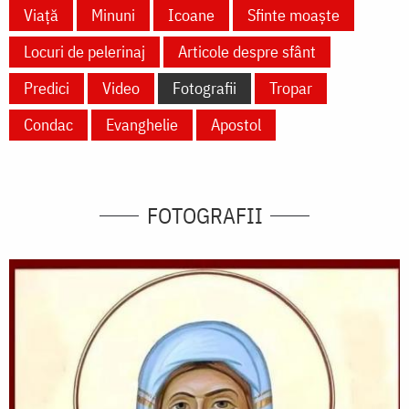
Viață
Minuni
Icoane
Sfinte moaște
Locuri de pelerinaj
Articole despre sfânt
Predici
Video
Fotografii
Tropar
Condac
Evanghelie
Apostol
FOTOGRAFII