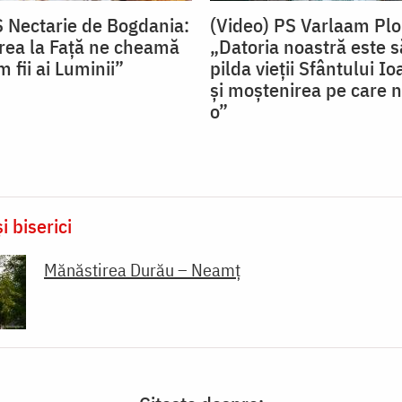
S Nectarie de Bogdania:
(Video) PS Varlaam Plo
ea la Față ne cheamă
„Datoria noastră este
 fii ai Luminii”
pilda vieții Sfântului I
și moștenirea pe care n
o”
i biserici
Mănăstirea Durău – Neamț