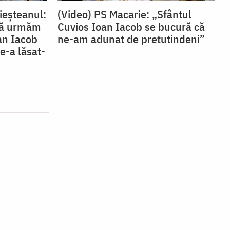
ieșteanul:
(Video) PS Macarie: „Sfântul
 să urmăm
Cuvios Ioan Iacob se bucură că
oan Iacob
ne-am adunat de pretutindeni”
e-a lăsat-