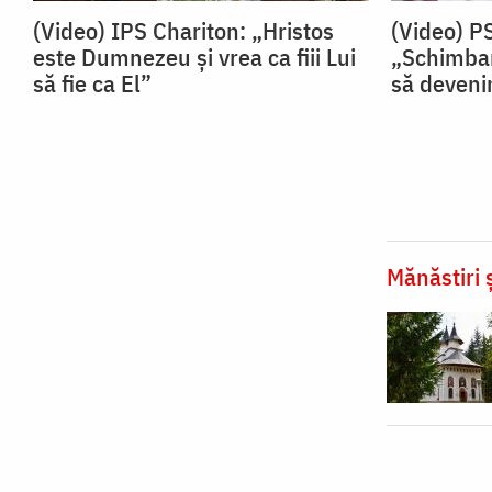
(Video) IPS Chariton: „Hristos
(Video) P
este Dumnezeu și vrea ca fiii Lui
„Schimbar
să fie ca El”
să devenim
Mănăstiri ș