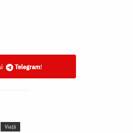
și
Telegram
!
Viață