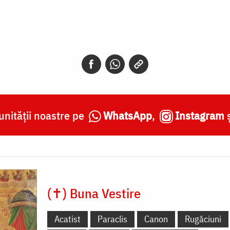
nității noastre pe
WhatsApp
,
Instagram
(✝) Buna Vestire
Acatist
Paraclis
Canon
Rugăciuni