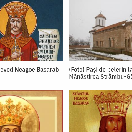
oievod Neagoe Basarab
(Foto) Paşi de pelerin l
Mănăstirea Strâmbu-Gă