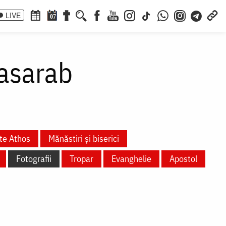
LIVE
07
asarab
te Athos
Mănăstiri și biserici
Fotografii
Tropar
Evanghelie
Apostol