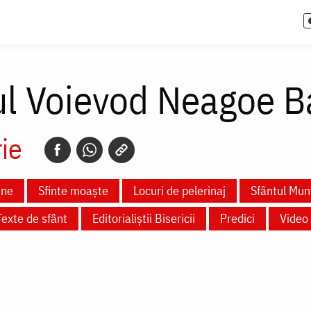
ul Voievod Neagoe B
ie
ane
Sfinte moaște
Locuri de pelerinaj
Sfântul Mun
Texte de sfânt
Editorialiștii Bisericii
Predici
Video