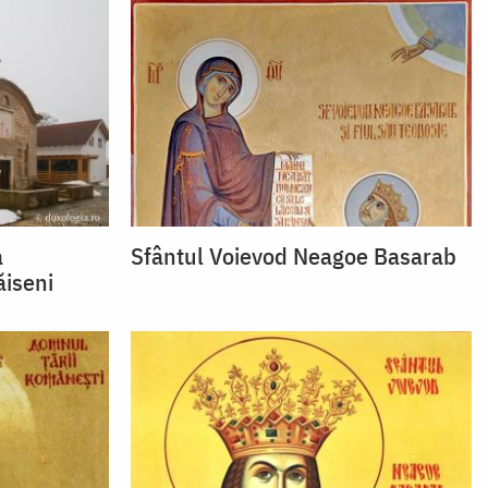
a
Sfântul Voievod Neagoe Basarab
iseni