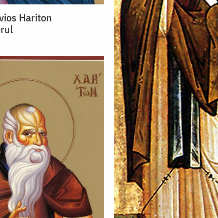
vios Hariton
rul