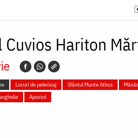
l Cuvios Hariton Mărt
ie
ne
Locuri de pelerinaj
Sfântul Munte Athos
Mănăst
anghelie
Apostol