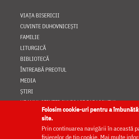
VIAȚA BISERICII
CUVINTE DUHOVNICEȘTI
FAMILIE
LITURGICĂ
BIBLIOTECĂ
ÎNTREABĂ PREOTUL
MEDIA
ȘTIRI
HRAMUL SFINTEI CUVIOASE PARASCHEVA
Folosim cookie-uri pentru a îmbunăt
site.
Prin continuarea navigării în această p
fișierelor de tip cookie.
Mai multe infor