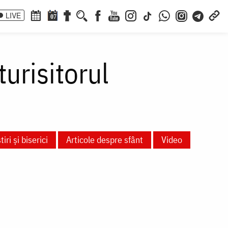
LIVE
07
urisitorul
iri și biserici
Articole despre sfânt
Video