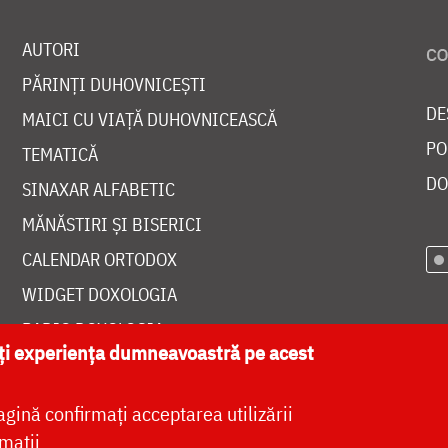
AUTORI
PĂRINȚI DUHOVNICEȘTI
DE
MAICI CU VIAȚĂ DUHOVNICEASCĂ
PO
TEMATICĂ
DO
SINAXAR ALFABETIC
MĂNĂSTIRI ȘI BISERICI
CALENDAR ORTODOX
WIDGET DOXOLOGIA
RADIO DOXOLOGIA
ăți experiența dumneavoastră pe acest
agină confirmați acceptarea utilizării
mații