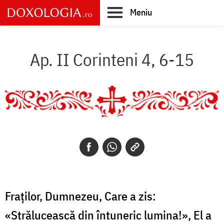
Skip
Meniu
to
main
Main
content
navigation
Ap. II Corinteni 4, 6-15
Fraţilor, Dumnezeu, Care a zis:
«Strălucească din întuneric lumina!», El a