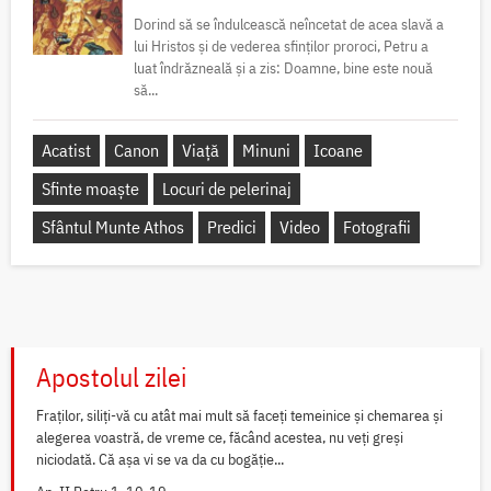
Dorind să se îndulcească neîncetat de acea slavă a
lui Hristos și de vederea sfinților proroci, Petru a
luat îndrăzneală și a zis: Doamne, bine este nouă
să...
Acatist
Canon
Viață
Minuni
Icoane
Sfinte moaște
Locuri de pelerinaj
Sfântul Munte Athos
Predici
Video
Fotografii
Apostolul zilei
Fraților, siliți-vă cu atât mai mult să faceți temeinice și chemarea și
alegerea voastră, de vreme ce, făcând acestea, nu veți greși
niciodată. Că așa vi se va da cu bogăție...