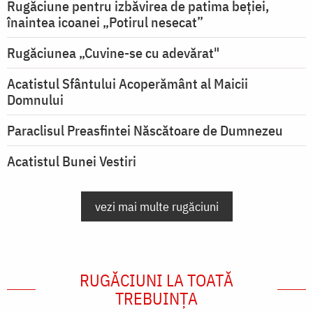
Rugăciune pentru izbăvirea de patima beției,
înaintea icoanei „Potirul nesecat”
Rugăciunea „Cuvine-se cu adevărat"
Acatistul Sfântului Acoperământ al Maicii
Domnului
Paraclisul Preasfintei Născătoare de Dumnezeu
Acatistul Bunei Vestiri
vezi mai multe rugăciuni
RUGĂCIUNI LA TOATĂ
TREBUINȚA