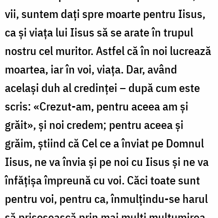
vii, suntem daţi spre moarte pentru Iisus,
ca şi viaţa lui Iisus să se arate în trupul
nostru cel muritor. Astfel că în noi lucrează
moartea, iar în voi, viaţa. Dar, având
acelaşi duh al credinţei – după cum este
scris: «Crezut-am, pentru aceea am şi
grăit», şi noi credem; pentru aceea şi
grăim, ştiind că Cel ce a înviat pe Domnul
Iisus, ne va învia şi pe noi cu Iisus şi ne va
înfăţişa împreună cu voi. Căci toate sunt
pentru voi, pentru ca, înmulţindu-se harul
să prisosească prin mai mulţi mulţumirea,