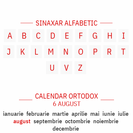
SINAXAR ALFABETIC
A
B
C
D
E
F
G
H
I
J
K
L
M
N
O
P
R
T
U
V
Z
CALENDAR ORTODOX
6 AUGUST
ianuarie
februarie
martie
aprilie
mai
iunie
iulie
august
septembrie
octombrie
noiembrie
decembrie