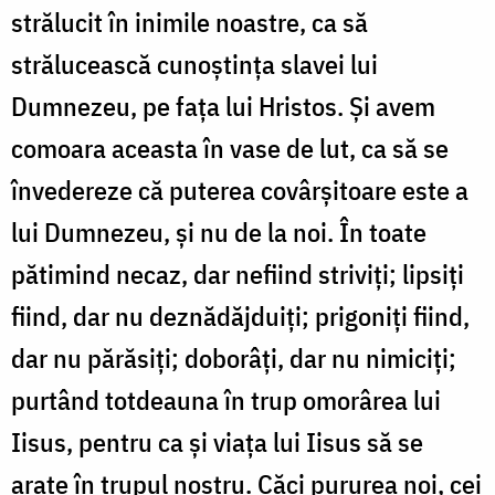
strălucit în inimile noastre, ca să
strălucească cunoştinţa slavei lui
Dumnezeu, pe faţa lui Hristos. Şi avem
comoara aceasta în vase de lut, ca să se
învedereze că puterea covârşitoare este a
lui Dumnezeu, şi nu de la noi. În toate
pătimind necaz, dar nefiind striviţi; lipsiţi
fiind, dar nu deznădăjduiţi; prigoniţi fiind,
dar nu părăsiţi; doborâţi, dar nu nimiciţi;
purtând totdeauna în trup omorârea lui
Iisus, pentru ca şi viaţa lui Iisus să se
arate în trupul nostru. Căci pururea noi, cei