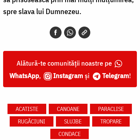
spre slava lui Dumnezeu.
Alătură-te comunității noastre pe
WhatsApp
,
Instagram
și
Telegram
!
ACATISTE
CANOANE
PARACLISE
RUGĂCIUNI
SLUJBE
TROPARE
CONDACE