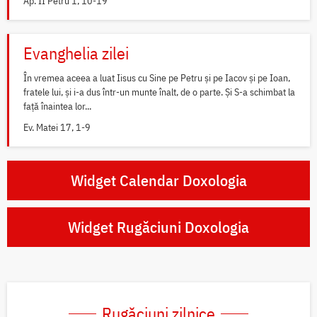
Ap. II Petru 1, 10-19
Evanghelia zilei
În vremea aceea a luat Iisus cu Sine pe Petru și pe Iacov și pe Ioan,
fratele lui, și i-a dus într-un munte înalt, de o parte. Și S-a schimbat la
față înaintea lor...
Ev. Matei 17, 1-9
Widget Calendar Doxologia
Widget Rugăciuni Doxologia
Rugăciuni zilnice